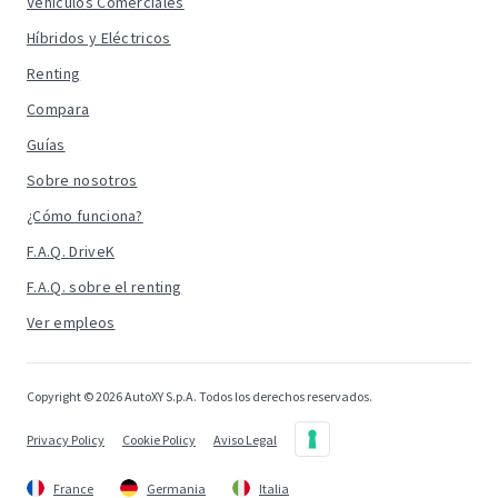
Vehículos Comerciales
Híbridos y Eléctricos
Renting
Compara
Guías
Sobre nosotros
¿Cómo funciona?
F.A.Q. DriveK
F.A.Q. sobre el renting
Ver empleos
Copyright © 2026 AutoXY S.p.A. Todos los derechos reservados.
Privacy Policy
Cookie Policy
Aviso Legal
France
Germania
Italia