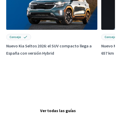
Consejo
Consejo
Nuevo Kia Seltos 2026: el SUV compacto llega a
Nuevo M
España con versión Hybrid
657 km 
Ver todas las guías