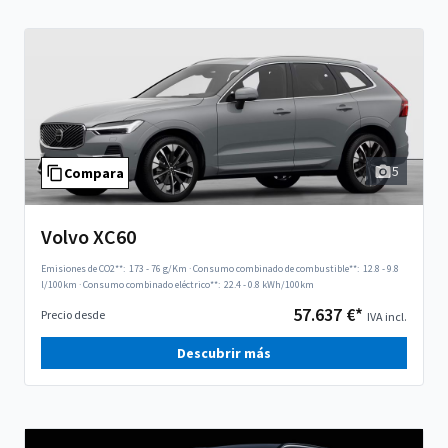
5
Compara
Volvo XC60
Emisiones de CO2**:
173 - 76 g/Km
·
Consumo combinado de combustible**:
12.8 - 9.8
l/100km
·
Consumo combinado eléctrico**:
22.4 - 0.8 kWh/100km
57.637 €*
Precio desde
IVA incl.
Descubrir más