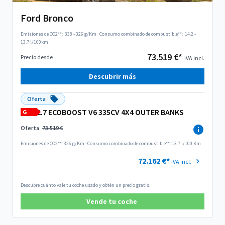
Ford Bronco
Emisiones de CO2**:
338 - 326 g/Km
·
Consumo combinado de combustible**:
14.2 -
13.7 l/100km
73.519 €*
Precio desde
IVA incl.
Descubrir más
Oferta
2.7 ECOBOOST V6 335CV 4X4 OUTER BANKS
G
Oferta
73.519 €
Emisiones de CO2**: 326 g/Km
·
Consumo combinado de combustible**: 13.7 l/100 Km
72.162 €*
IVA incl.
Descubre cuánto vale tu coche usado y obtén un precio gratis.
Vende tu coche