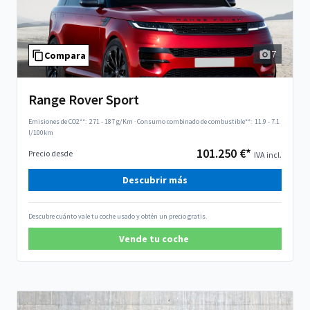
7
Compara
Range Rover Sport
Emisiones de CO2**:
271 - 187 g/Km
·
Consumo combinado de combustible**:
11.9 - 7.1
l/100km
101.250 €*
Precio desde
IVA incl.
Descubrir más
Descubre cuánto vale tu coche usado y obtén un precio gratis.
Vende tu coche