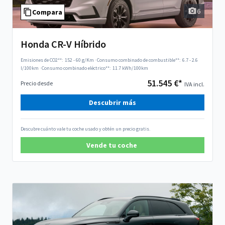
6
Compara
Honda CR-V Híbrido
Emisiones de CO2**:
152 - 60 g/Km
·
Consumo combinado de combustible**:
6.7 - 2.6
l/100km
·
Consumo combinado eléctrico**:
11.7 kWh/100km
51.545 €*
Precio desde
IVA incl.
Descubrir más
Descubre cuánto vale tu coche usado y obtén un precio gratis.
Vende tu coche