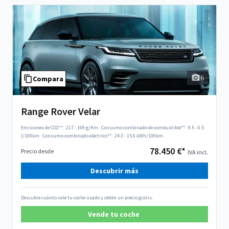
6
Compara
Range Rover Velar
Emisiones de CO2**:
217 - 169 g/Km
·
Consumo combinado de combustible**:
9.5 - 6.5
l/100km
·
Consumo combinado eléctrico**:
24.3 - 15.6 kWh/100km
78.450 €*
Precio desde
IVA incl.
Descubrir más
Descubre cuánto vale tu coche usado y obtén un precio gratis.
Vende tu coche