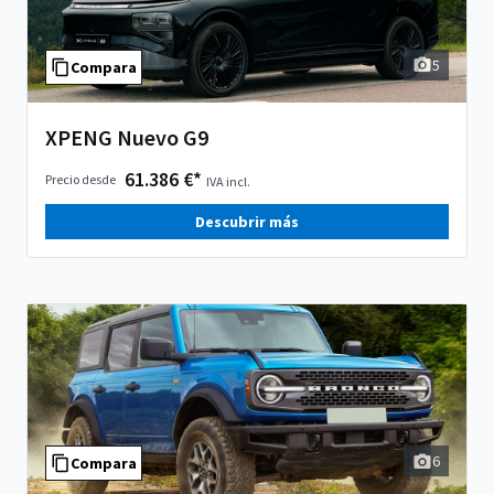
5
Compara
XPENG Nuevo G9
61.386 €*
Precio desde
IVA incl.
Descubrir más
6
Compara