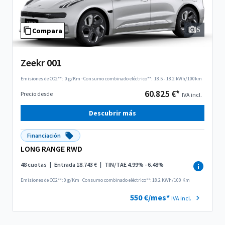
5
Compara
Zeekr 001
Emisiones de CO2**:
0 g/Km
·
Consumo combinado eléctrico**:
18.5 - 18.2 kWh/100km
60.825 €*
Precio desde
IVA incl.
Descubrir más
Financiación
LONG RANGE RWD
48 cuotas
|
Entrada 18.743 €
|
TIN/TAE 4.99% - 6.48%
Emisiones de CO2**: 0 g/Km
·
Consumo combinado eléctrico**: 18.2 KWh/100 Km
550 €/mes*
IVA incl.