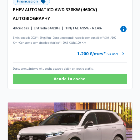
Financiación
PHEV AUTOMATICO AWD 338KW (460CV)
AUTOBIOGRAPHY
48 cuotas
|
Entrada 64.820 €
|
TIN/TAE 4.95% - 6.14%
Emisiones de CO2**: 69 g/Km
·
Consumo combinado de combustible**: 3.0 l/100
Km
·
Consumo combinado eléctrico**: 29.8 KWh/100 Km
1.200 €/mes*
IVA incl.
Descubre cuánto vale tu coche usado y obtén un precio gratis.
Vende tu coche