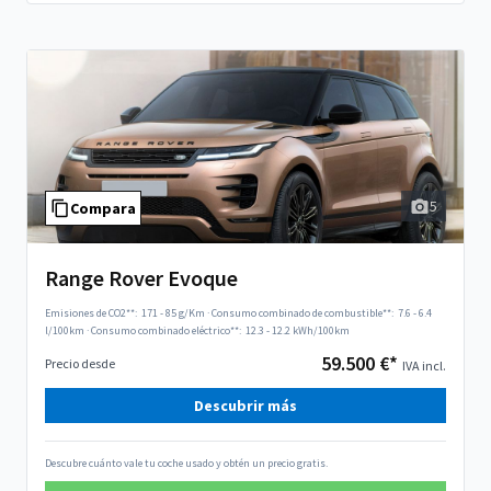
5
Compara
Range Rover Evoque
Emisiones de CO2**:
171 - 85 g/Km
·
Consumo combinado de combustible**:
7.6 - 6.4
l/100km
·
Consumo combinado eléctrico**:
12.3 - 12.2 kWh/100km
59.500 €*
Precio desde
IVA incl.
Descubrir más
Descubre cuánto vale tu coche usado y obtén un precio gratis.