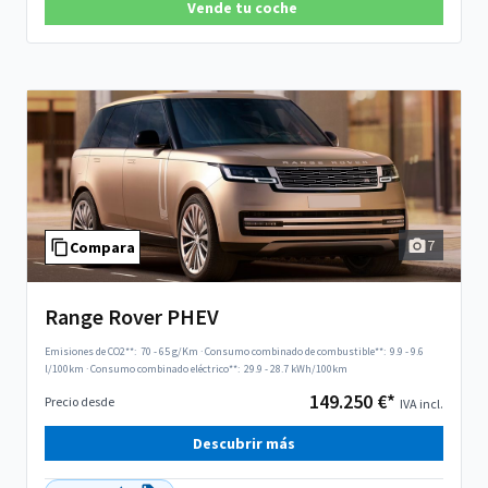
Vende tu coche
7
Compara
Range Rover PHEV
Emisiones de CO2**:
70 - 65 g/Km
·
Consumo combinado de combustible**:
9.9 - 9.6
l/100km
·
Consumo combinado eléctrico**:
29.9 - 28.7 kWh/100km
149.250 €*
Precio desde
IVA incl.
Descubrir más