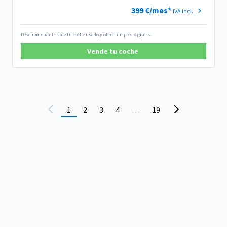
399 €/mes*
IVA incl.
Descubre cuánto vale tu coche usado y obtén un precio gratis.
Vende tu coche
1
2
3
4
…
19