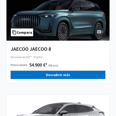
5
Compara
JAECOO JAECOO 8
Emisiones de CO2**:
47 g/Km
54.900 €*
Precio desde
IVA incl.
Descubrir más