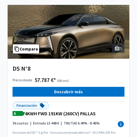
5
Compara
DS N°8
57.787 €*
Precio desde
IVA incl.
Descubrir más
Financiación
74KWH FWD 191KW (260CV) PALLAS
A
36 cuotas
|
Entrada 13.448 €
|
TIN/TAE 6.49% - 8.46%
Emisiones de CO2**: 0 g/Km
·
Consumo combinado eléctrico**: 20.2 KWh/100 Km