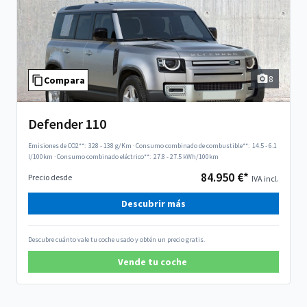
8
Compara
Defender 110
Emisiones de CO2**:
328 - 138 g/Km
·
Consumo combinado de combustible**:
14.5 - 6.1
l/100km
·
Consumo combinado eléctrico**:
27.8 - 27.5 kWh/100km
84.950 €*
Precio desde
IVA incl.
Descubrir más
Descubre cuánto vale tu coche usado y obtén un precio gratis.
Vende tu coche