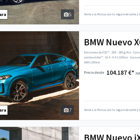
5
ara
Vente a la Mutua con tu seguro de coche y t
BMW Nuevo X
Emisiones de CO2**:
285 - 189 g/Km
·
Cons
combustible**:
16.4 - 9.4 l/100km
·
Consumo
kWh/100km
104.187 €*
Precio desde
IVA
7
ara
Vente a la Mutua con tu seguro de coche y t
BMW Nuevo i