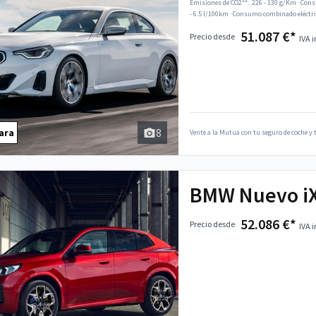
Emisiones de CO2**:
226 - 130 g/Km
·
Cons
- 6.5 l/100km
·
Consumo combinado eléctri
51.087 €*
Precio desde
IVA i
8
ara
Vente a la Mutua con tu seguro de coche y t
BMW Nuevo i
52.086 €*
Precio desde
IVA i