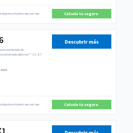
Calcula tu seguro
e bajamos el precio sea cual sea.
6
Descubrir más
umo combinado de
 combinado eléctrico**:
1.3 - 0.7
 incl.
Calcula tu seguro
e bajamos el precio sea cual sea.
X1
Descubrir más