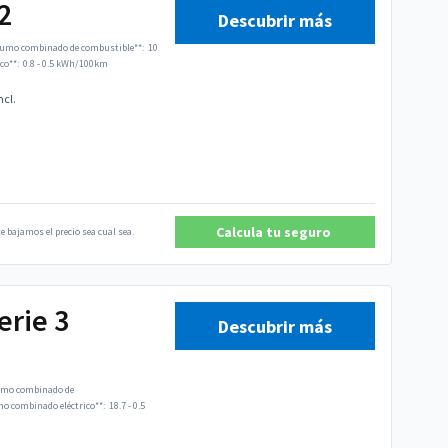
2
Descubrir más
umo combinado de combustible**:
10
co**:
0.8 - 0.5 kWh/100km
ncl.
Calcula tu seguro
e bajamos el precio sea cual sea.
rie 3
Descubrir más
mo combinado de
 combinado eléctrico**:
18.7 - 0.5