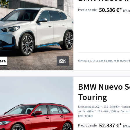
50.586 €*
Precio desde
IVA i
9
ara
Vente a la Mutua con tu seguro de coche y t
BMW Nuevo Se
Touring
Emisiones de CO2**:
165 - 68 g/Km
·
Consu
combustible**:
11.4 - 6.6 l/100km
·
Consumo
kWh/100km
52.337 €*
Precio desde
IVA i