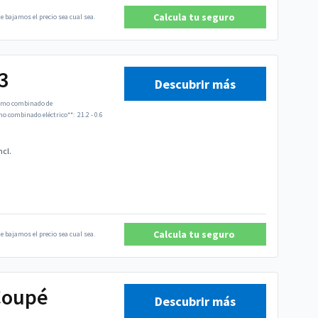
Calcula tu seguro
e bajamos el precio sea cual sea.
3
Descubrir más
mo combinado de
 combinado eléctrico**:
21.2 - 0.6
ncl.
Calcula tu seguro
e bajamos el precio sea cual sea.
Coupé
Descubrir más