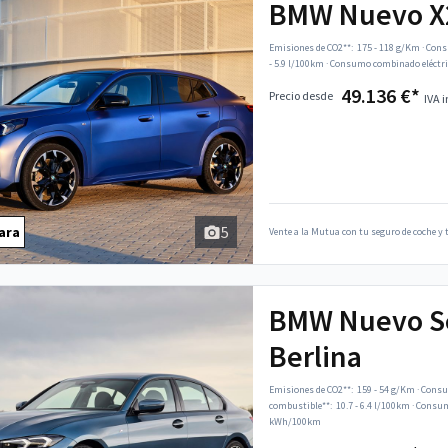
BMW Nuevo X
Emisiones de CO2**:
175 - 118 g/Km
·
Cons
- 5.9 l/100km
·
Consumo combinado eléctri
49.136 €*
Precio desde
IVA i
5
ara
Vente a la Mutua con tu seguro de coche y t
BMW Nuevo Se
Berlina
Emisiones de CO2**:
159 - 54 g/Km
·
Consu
combustible**:
10.7 - 6.4 l/100km
·
Consumo
kWh/100km