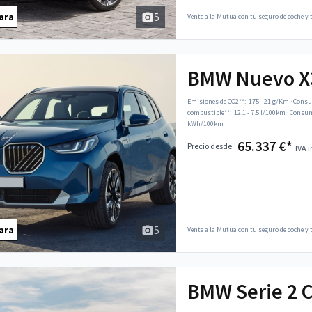
5
ara
Vente a la Mutua con tu seguro de coche y t
BMW Nuevo X
Emisiones de CO2**:
175 - 21 g/Km
·
Consu
combustible**:
12.1 - 7.5 l/100km
·
Consumo
kWh/100km
65.337 €*
Precio desde
IVA i
5
ara
Vente a la Mutua con tu seguro de coche y t
BMW Serie 2 