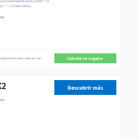
umo combinado de combustible**:
13
co**:
1 - 0.5 kWh/100km
ncl.
Calcula tu seguro
e bajamos el precio sea cual sea.
X2
Descubrir más
ncl.