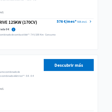
ncl.
576 €/mes*
RIVE 125KW (170CV)
IVA incl.
rada 0 €
ombinado de combustible**: 7.4 l/100 Km
·
Consumo
Descubrir más
umo combinado de
combinado eléctrico**:
0.8 - 0.4
ncl.