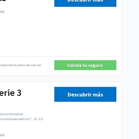
ncl.
Calcula tu seguro
e bajamos el precio sea cual sea.
rie 3
Descubrir más
mo combinado de
 combinado eléctrico**:
20 - 0.5
ncl.