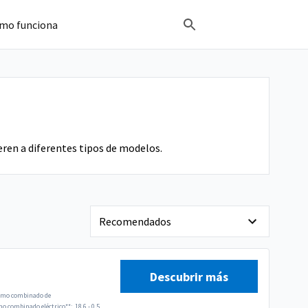
mo funciona
ren a diferentes tipos de modelos.
Descubrir más
mo combinado de
 combinado eléctrico**:
18.6 - 0.5