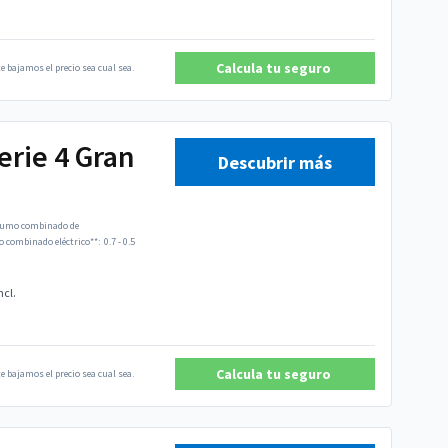
Calcula tu seguro
e bajamos el precio sea cual sea.
rie 4 Gran
Descubrir más
umo combinado de
combinado eléctrico**:
0.7 - 0.5
ncl.
Calcula tu seguro
e bajamos el precio sea cual sea.