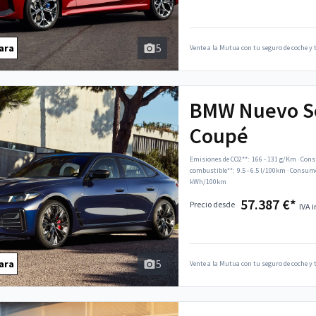
5
ara
Vente a la Mutua con tu seguro de coche y t
BMW Nuevo Se
Coupé
Emisiones de CO2**:
166 - 131 g/Km
·
Cons
combustible**:
9.5 - 6.5 l/100km
·
Consumo 
kWh/100km
57.387 €*
Precio desde
IVA i
5
ara
Vente a la Mutua con tu seguro de coche y t