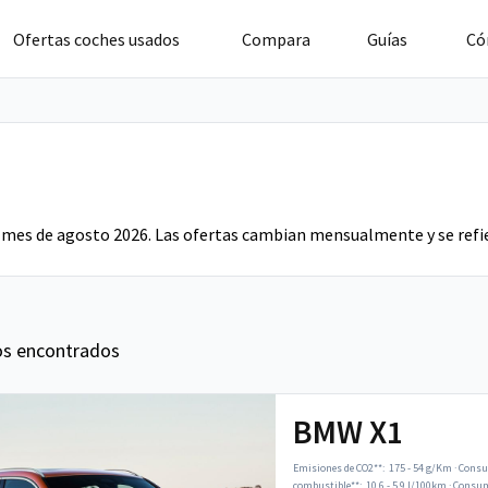
Ofertas coches usados
Compara
Guías
Có
 mes de agosto 2026. Las ofertas cambian mensualmente y se refie
os encontrados
BMW X1
Emisiones de CO2**:
175 - 54 g/Km
·
Consu
combustible**:
10.6 - 5.9 l/100km
·
Consumo