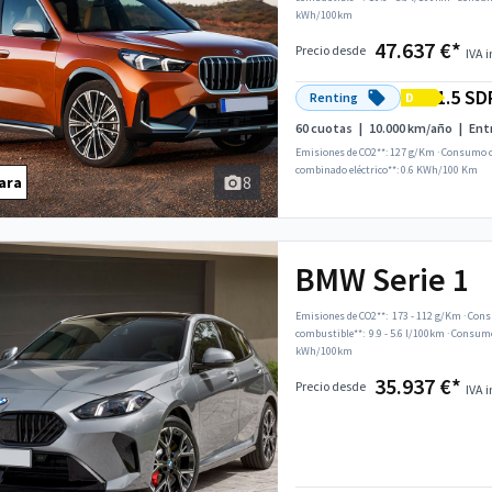
kWh/100km
47.637 €*
Precio desde
IVA i
1.5 SD
Renting
D
60 cuotas
|
10.000 km/año
|
Ent
Emisiones de CO2**: 127 g/Km
·
Consumo c
combinado eléctrico**: 0.6 KWh/100 Km
8
ara
BMW Serie 1
Emisiones de CO2**:
173 - 112 g/Km
·
Cons
combustible**:
9.9 - 5.6 l/100km
·
Consumo 
kWh/100km
35.937 €*
Precio desde
IVA i