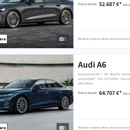
52.687 €*
Precio desde
IVA i
5
ara
Recibe las mejores ofertas de concesionario
Audi A6
Emisiones de CO2**:
150 - 49 g/Km
·
Consu
combustible**:
12.9 - 6.4 l/100km
·
Consumo
kWh/100km
64.707 €*
Precio desde
IVA i
5
ara
Recibe las mejores ofertas de concesionario