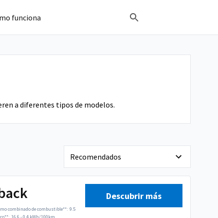
mo funciona
ren a diferentes tipos de modelos.
tback
Descubrir más
mo combinado de combustible**:
9.5
co**:
16.6 - 0.4 kWh/100km