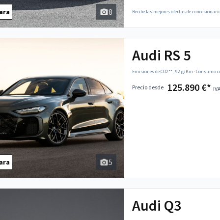
8
ara
Recibe las mejores ofertas de concesionario
Audi RS 5
Emisiones de CO2**:
92 g/Km
·
Consumo co
125.890 €*
Precio desde
IVA
5
ara
Audi Q3