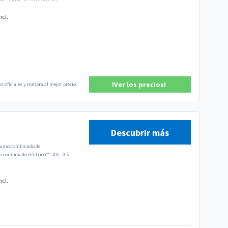
ncl.
!Ver los precios!
s oficiales y compra al mejor precio.
Descubrir más
umo combinado de
combinado eléctrico**:
0.6 - 0.5
ncl.