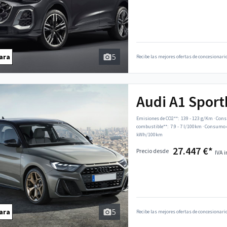
5
ara
Recibe las mejores ofertas de concesionario
Audi A1 Spor
Emisiones de CO2**:
139 - 123 g/Km
·
Cons
combustible**:
7.9 - 7 l/100km
·
Consumo c
kWh/100km
27.447 €*
Precio desde
IVA i
5
ara
Recibe las mejores ofertas de concesionario