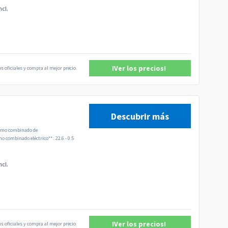
ncl.
!Ver los precios!
s oficiales y compra al mejor precio.
Descubrir más
mo combinado de
 combinado eléctrico**:
22.6 - 0.5
ncl.
!Ver los precios!
s oficiales y compra al mejor precio.