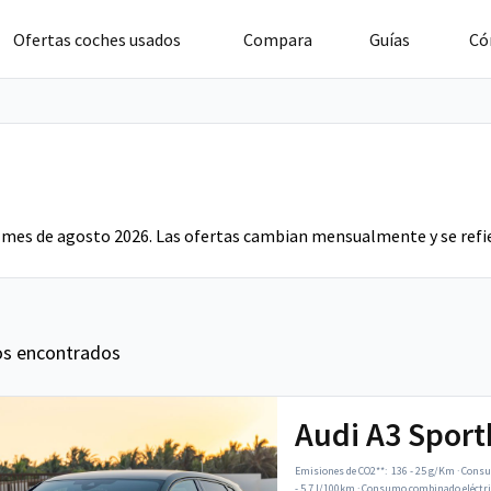
Ofertas coches usados
Compara
Guías
Có
 mes de agosto 2026. Las ofertas cambian mensualmente y se refie
os encontrados
Audi A3 Spor
Emisiones de CO2**:
136 - 25 g/Km
·
Consu
- 5.7 l/100km
·
Consumo combinado eléctri