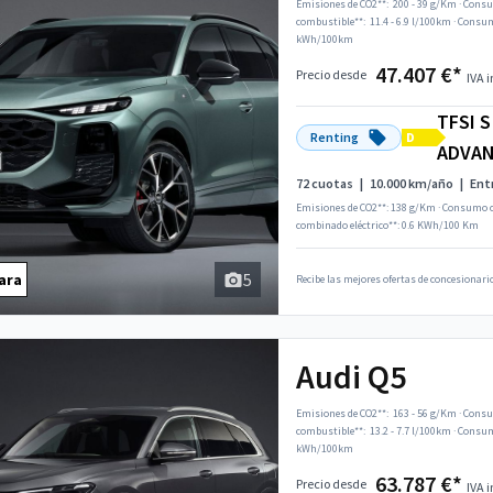
Emisiones de CO2**:
200 - 39 g/Km
·
Consu
combustible**:
11.4 - 6.9 l/100km
·
Consumo
kWh/100km
47.407 €*
Precio desde
IVA i
TFSI 
Renting
D
ADVA
72 cuotas
|
10.000 km/año
|
Ent
Emisiones de CO2**: 138 g/Km
·
Consumo c
combinado eléctrico**: 0.6 KWh/100 Km
5
ara
Recibe las mejores ofertas de concesionario
Audi Q5
Emisiones de CO2**:
163 - 56 g/Km
·
Consu
combustible**:
13.2 - 7.7 l/100km
·
Consumo
kWh/100km
63.787 €*
Precio desde
IVA i