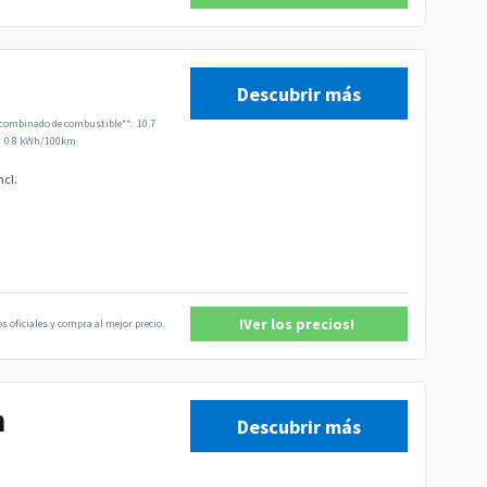
Descubrir más
ombinado de combustible**:
10.7
0.8 kWh/100km
ncl.
!Ver los precios!
s oficiales y compra al mejor precio.
n
Descubrir más