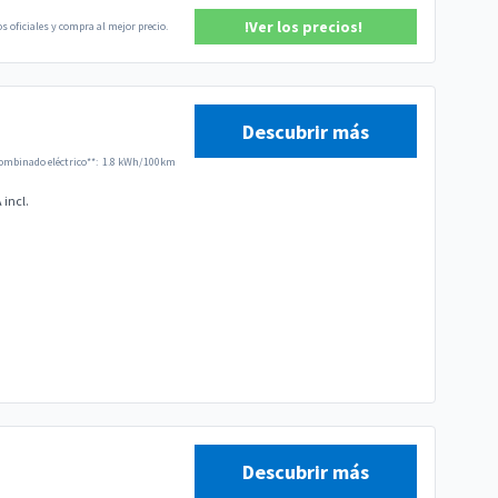
!Ver los precios!
s oficiales y compra al mejor precio.
Descubrir más
mbinado eléctrico**:
1.8 kWh/100km
 incl.
Descubrir más