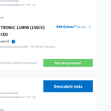
mo combinado de
 combinado eléctrico**:
18.7 - 0.5
ncl.
569 €/mes*
S TRONIC 110KW (150CV)
IVA incl.
NCED
rada 0 €
ombinado de combustible**: 7.9 l/100 Km
·
Consumo
!Ver los precios!
s oficiales y compra al mejor precio.
Descubrir más
mo combinado de
 combinado eléctrico**:
23.1 - 0.6
ncl.