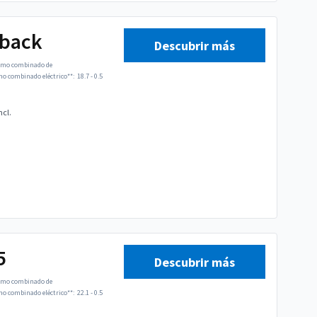
tback
Descubrir más
mo combinado de
 combinado eléctrico**:
18.7 - 0.5
ncl.
5
Descubrir más
mo combinado de
 combinado eléctrico**:
22.1 - 0.5