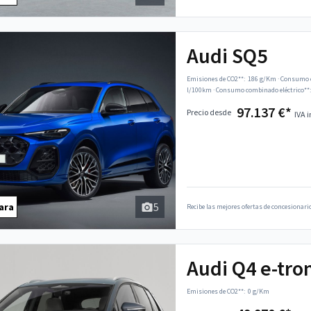
Audi SQ5
Emisiones de CO2**:
186 g/Km
·
Consumo c
l/100km
·
Consumo combinado eléctrico**:
97.137 €*
Precio desde
IVA i
5
ara
Recibe las mejores ofertas de concesionario
Audi Q4 e-tro
Emisiones de CO2**:
0 g/Km