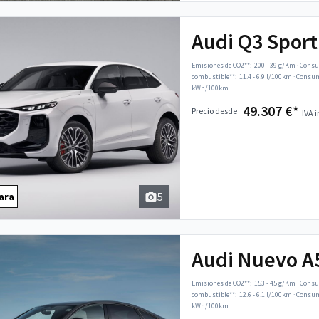
Audi Q3 Spor
Emisiones de CO2**:
200 - 39 g/Km
·
Consu
combustible**:
11.4 - 6.9 l/100km
·
Consumo
kWh/100km
49.307 €*
Precio desde
IVA i
5
ara
Audi Nuevo A
Emisiones de CO2**:
153 - 45 g/Km
·
Consu
combustible**:
12.6 - 6.1 l/100km
·
Consumo
kWh/100km