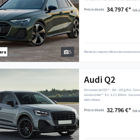
34.797 €*
Precio desde
IVA i
5
ara
Recibe las mejores ofertas de concesionario
Audi Q2
Emisiones de CO2**:
160 - 126 g/Km
·
Cons
combustible**:
8.2 - 6.2 l/100km
·
Consumo 
kWh/100km
32.796 €*
Precio desde
IVA i