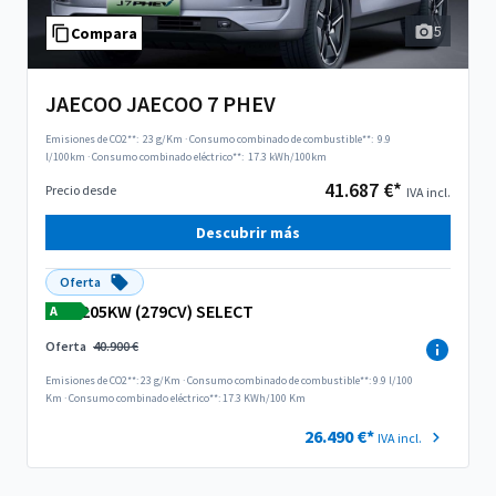
5
Compara
JAECOO JAECOO 7 PHEV
Emisiones de CO2**:
23 g/Km
·
Consumo combinado de combustible**:
9.9
l/100km
·
Consumo combinado eléctrico**:
17.3 kWh/100km
41.687 €*
Precio desde
IVA incl.
Descubrir más
Oferta
205KW (279CV) SELECT
A
Oferta
40.900 €
Emisiones de CO2**: 23 g/Km
·
Consumo combinado de combustible**: 9.9 l/100
Km
·
Consumo combinado eléctrico**: 17.3 KWh/100 Km
26.490 €*
IVA incl.