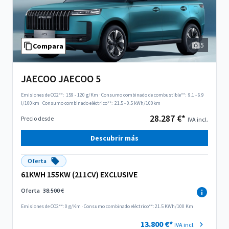
5
Compara
JAECOO JAECOO 5
Emisiones de CO2**:
159 - 120 g/Km
·
Consumo combinado de combustible**:
9.1 - 6.9
l/100km
·
Consumo combinado eléctrico**:
21.5 - 0.5 kWh/100km
28.287 €*
Precio desde
IVA incl.
Descubrir más
Oferta
61KWH 155KW (211CV) EXCLUSIVE
Oferta
38.500 €
Emisiones de CO2**: 0 g/Km
·
Consumo combinado eléctrico**: 21.5 KWh/100 Km
13.800 €*
IVA incl.