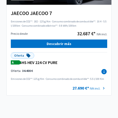
JAECOO JAECOO 7
Emisiones de CO2**:
182 - 125 g/Km
·
Consumo combinado de combustible**:
10.4 - 5.5
l/100km
·
Consumo combinado eléctrico**:
0.8 kWh/100km
32.687 €*
Precio desde
IVA incl.
Descubrir más
Oferta
SHS HEV 224 CV PURE
A
Oferta
34.400 €
Emisiones de CO2**: 125 g/Km
·
Consumo combinado de combustible**: 5.5 l/100 Km
27.690 €*
IVA incl.