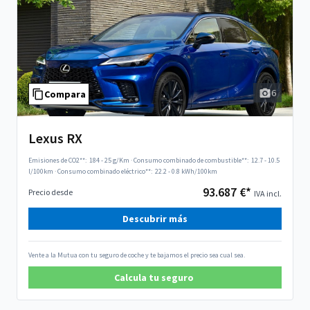
6
Compara
Lexus RX
Emisiones de CO2**:
184 - 25 g/Km
·
Consumo combinado de combustible**:
12.7 - 10.5
l/100km
·
Consumo combinado eléctrico**:
22.2 - 0.8 kWh/100km
93.687 €*
Precio desde
IVA incl.
Descubrir más
Vente a la Mutua con tu seguro de coche y te bajamos el precio sea cual sea.
Calcula tu seguro