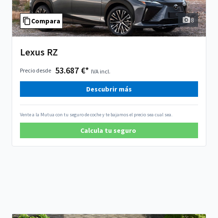
8
Compara
Lexus RZ
53.687 €*
Precio desde
IVA incl.
Descubrir más
Vente a la Mutua con tu seguro de coche y te bajamos el precio sea cual sea.
Calcula tu seguro