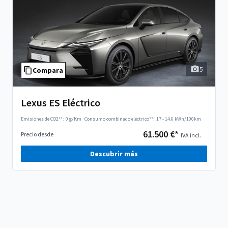
5
Compara
Lexus ES Eléctrico
Emisiones de CO2**:
0 g/Km
·
Consumo combinado eléctrico**:
17 - 14.6 kWh/100km
61.500 €*
Precio desde
IVA incl.
Descubrir más