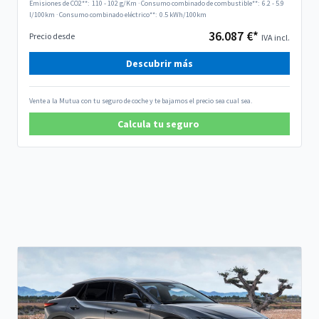
Emisiones de CO2**:
110 - 102 g/Km
·
Consumo combinado de combustible**:
6.2 - 5.9
l/100km
·
Consumo combinado eléctrico**:
0.5 kWh/100km
36.087 €*
Precio desde
IVA incl.
Descubrir más
Vente a la Mutua con tu seguro de coche y te bajamos el precio sea cual sea.
Calcula tu seguro