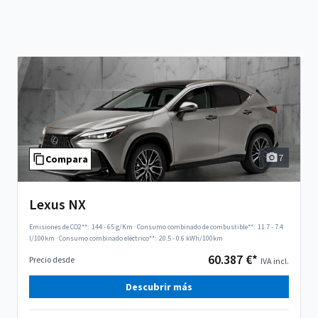
7
Compara
Lexus NX
Emisiones de CO2**:
144 - 65 g/Km
·
Consumo combinado de combustible**:
11.7 - 7.4
l/100km
·
Consumo combinado eléctrico**:
20.5 - 0.6 kWh/100km
60.387 €*
Precio desde
IVA incl.
Descubrir más