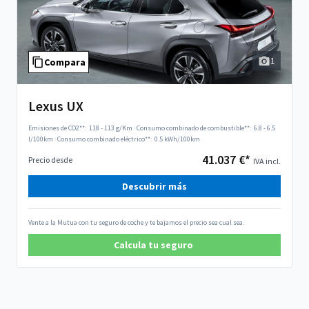
1
Compara
Lexus UX
Emisiones de CO2**:
118 - 113 g/Km
·
Consumo combinado de combustible**:
6.8 - 6.5
l/100km
·
Consumo combinado eléctrico**:
0.5 kWh/100km
41.037 €*
Precio desde
IVA incl.
Descubrir más
Vente a la Mutua con tu seguro de coche y te bajamos el precio sea cual sea.
Calcula tu seguro