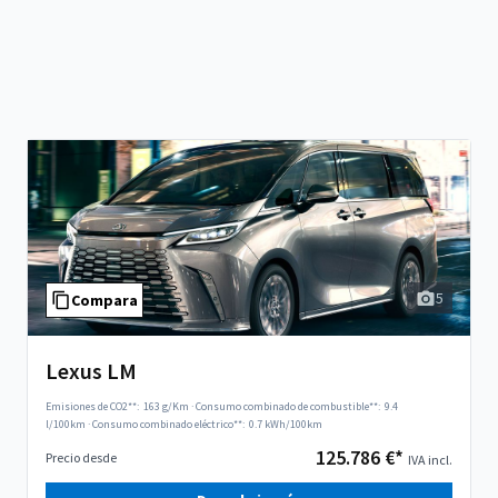
5
Compara
Lexus LM
Emisiones de CO2**:
163 g/Km
·
Consumo combinado de combustible**:
9.4
l/100km
·
Consumo combinado eléctrico**:
0.7 kWh/100km
125.786 €*
Precio desde
IVA incl.