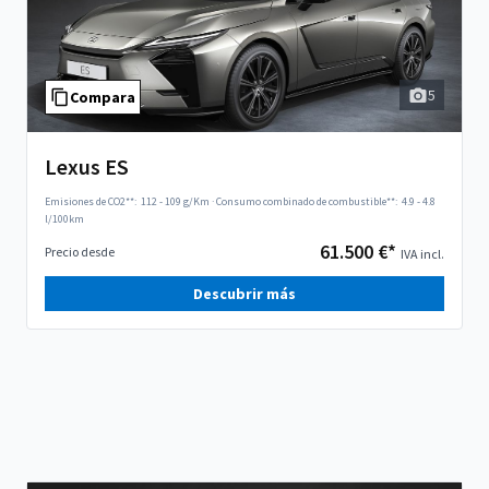
5
Compara
Lexus ES
Emisiones de CO2**:
112 - 109 g/Km
·
Consumo combinado de combustible**:
4.9 - 4.8
l/100km
61.500 €*
Precio desde
IVA incl.
Descubrir más