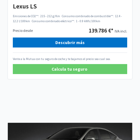
Lexus LS
Emisiones de CO2**:
215 - 212 g/Km
·
Consumo combinado de combustible**:
12.4 -
12.2 l/100km
·
Consumo combinado eléctrico**:
1 - 0.9 kWh/100km
139.786 €*
Precio desde
IVA incl.
Descubrir más
Vente a la Mutua con tu seguro de coche y te bajamos el precio sea cual sea.
Calcula tu seguro