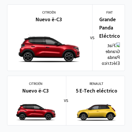
CITROËN
FIAT
Nuevo ë-C3
Grande
Panda
Eléctrico
VS
CITROËN
RENAULT
Nuevo ë-C3
5 E-Tech eléctrico
VS