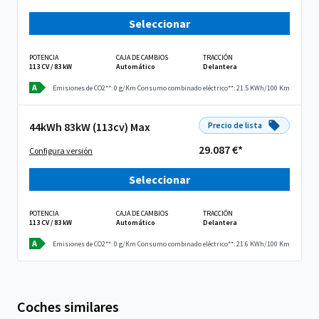
Seleccionar
POTENCIA
CAJA DE CAMBIOS
TRACCIÓN
113 CV / 83 kW
Automático
Delantera
A
Emisiones de CO2**: 0 g/Km
Consumo combinado eléctrico**: 21.5 KWh/100 Km
44kWh 83kW (113cv) Max
Precio de lista
29.087 €*
Configura versión
Seleccionar
POTENCIA
CAJA DE CAMBIOS
TRACCIÓN
113 CV / 83 kW
Automático
Delantera
A
Emisiones de CO2**: 0 g/Km
Consumo combinado eléctrico**: 21.6 KWh/100 Km
Coches similares