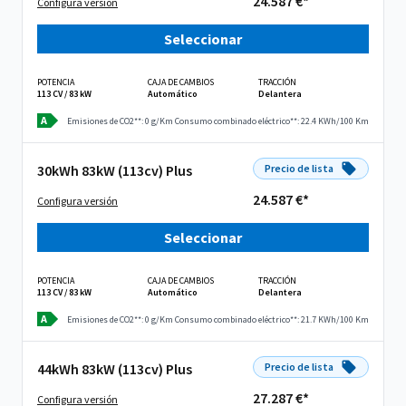
24.587 €*
Configura versión
Seleccionar
POTENCIA
CAJA DE CAMBIOS
TRACCIÓN
113 CV / 83 kW
Automático
Delantera
A
Emisiones de CO2**: 0 g/Km
Consumo combinado eléctrico**: 22.4 KWh/100 Km
30kWh 83kW (113cv) Plus
Precio de lista
24.587 €*
Configura versión
Seleccionar
POTENCIA
CAJA DE CAMBIOS
TRACCIÓN
113 CV / 83 kW
Automático
Delantera
A
Emisiones de CO2**: 0 g/Km
Consumo combinado eléctrico**: 21.7 KWh/100 Km
44kWh 83kW (113cv) Plus
Precio de lista
27.287 €*
Configura versión