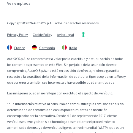
Ver empleos
Copyright © 2026 AutoXY S.p.A. Todos los derechos reservados.
Privacy Policy
Cookie Policy
Aviso Legal
France
Germania
Italia
AutoXY S.p.A. se compromete a velar por la exactitud y actualización de todos
los contenidos presentes en esta Web. Sin perjuicio de la asunción de este
compromiso, AutoXY S.p.A. no está en posición de ofrecer, ni ofrece garantía
respecto a la exactitud de la información de cualquier tipo recogida en la Web y
que por error u omisión sea incorrecta o haya podido quedar anticuada.
Las imágenes pueden no reflejar con exactitud el aspecto del vehículo.
** La información relativa al consumo de combustible y las emisiones ha sido
determinada de conformidad con los procedimientos de medición
contemplados por la normativa. Desde el 1 de septiembre de 2017, ciertos
vehículos nuevos ya han sido homologados mediante el procedimiento
armonizado de ensayo de vehículos ligeros a nivel mundial (WLTP), que es un