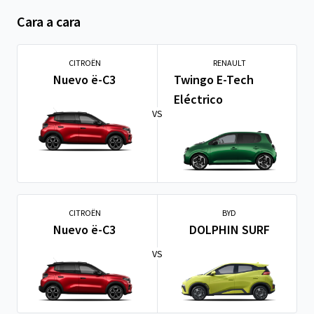
Cara a cara
CITROËN
RENAULT
Nuevo ë-C3
Twingo E-Tech
Eléctrico
VS
CITROËN
BYD
Nuevo ë-C3
DOLPHIN SURF
VS