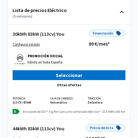
Lista de precios Eléctrico
(5 versiones)
30kWh 83kW (113cv) You
Financiación
89 €/mes*
Configura versión
PROMOCIÓN OFICIAL
Válida en
toda España
Seleccionar
Otras ofertas
POTENCIA
CAJA DE CAMBIOS
TRACCIÓN
113 CV / 83 kW
Automático
Delantera
A
Emisiones de CO2**: 0 g/Km
Consumo combinado eléctrico**: 22.5 KWh/100 Km
44kWh 83kW (113cv) You
Precio de lista