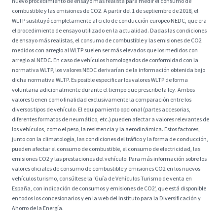
nuevo procedimiento de ensayo más realista para medir el consumo de
combustible y las emisiones de CO2. A partir del 1 de septiembre de 2018, el
WLTP sustituyó completamente al ciclo de conducción europeo NEDC, que era
el procedimiento de ensayo utilizado en la actualidad. Dadas las condiciones
de ensayo más realistas, el consumo de combustible y las emisiones de CO2
medidos con arreglo al WLTP suelen ser más elevados que los medidos con
arreglo al NEDC. En caso de vehículos homologados de conformidad con la
normativa WLTP, los valores NEDC derivarían de la información obtenida bajo
dicha normativa WLTP. Es posible especificar los valores WLTP de forma
voluntaria adicionalmente durante el tiempo que prescribe la ley. Ambos
valores tienen como finalidad exclusivamente la comparación entre los
diversos tipos de vehículo. El equipamiento opcional (partes accesorias,
diferentes formatos de neumático, etc.) pueden afectar a valores relevantes de
los vehículos, como el peso, la resistencia y la aerodinámica. Estos factores,
junto con la climatología, las condiciones del tráfico y la forma de conducción,
pueden afectar el consumo de combustible, el consumo de electricidad, las
emisiones CO2 y las prestaciones del vehículo. Para más información sobre los
valores oficiales de consumo de combustible y emisiones CO2 en los nuevos
vehículos turismo, consúltese la ‘Guía de Vehículos Turismo de venta en
España, con indicación de consumos y emisiones de CO2’, que está disponible
en todos los concesionarios y en la web del Instituto para la Diversificación y
Ahorro de la Energía.