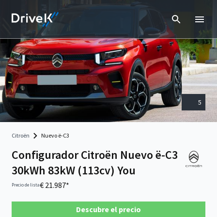
5
Citroën
Nuevo ë-C3
Configurador Citroën Nuevo ë-C3
30kWh 83kW (113cv) You
€ 21.987*
Precio de lista
Descubre el precio