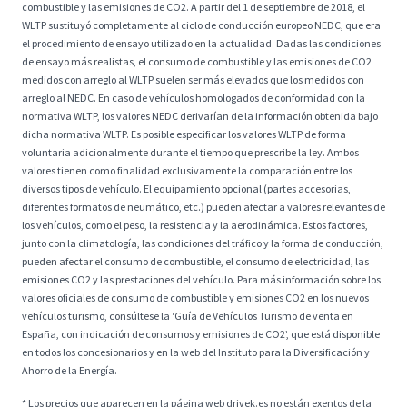
combustible y las emisiones de CO2. A partir del 1 de septiembre de 2018, el
WLTP sustituyó completamente al ciclo de conducción europeo NEDC, que era
el procedimiento de ensayo utilizado en la actualidad. Dadas las condiciones
de ensayo más realistas, el consumo de combustible y las emisiones de CO2
medidos con arreglo al WLTP suelen ser más elevados que los medidos con
arreglo al NEDC. En caso de vehículos homologados de conformidad con la
normativa WLTP, los valores NEDC derivarían de la información obtenida bajo
dicha normativa WLTP. Es posible especificar los valores WLTP de forma
voluntaria adicionalmente durante el tiempo que prescribe la ley. Ambos
valores tienen como finalidad exclusivamente la comparación entre los
diversos tipos de vehículo. El equipamiento opcional (partes accesorias,
diferentes formatos de neumático, etc.) pueden afectar a valores relevantes de
los vehículos, como el peso, la resistencia y la aerodinámica. Estos factores,
junto con la climatología, las condiciones del tráfico y la forma de conducción,
pueden afectar el consumo de combustible, el consumo de electricidad, las
emisiones CO2 y las prestaciones del vehículo. Para más información sobre los
valores oficiales de consumo de combustible y emisiones CO2 en los nuevos
vehículos turismo, consúltese la ‘Guía de Vehículos Turismo de venta en
España, con indicación de consumos y emisiones de CO2’, que está disponible
en todos los concesionarios y en la web del Instituto para la Diversificación y
Ahorro de la Energía.
* Los precios que aparecen en la página web drivek.es no están exentos de la