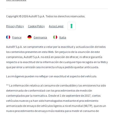
Copyright © 2026 AutoXY S.p.A. Todos los derechos reservados.
Privacy Policy
Cookie Policy
Aviso Legal
France
Germania
Italia
AutoXY S.p.A. se compromete a velar por la exactitud y actualización de todos
los contenidos presentes en esta Web. Sin perjuicio de la asunción de este
compromiso, AutoXY S.p.A. no está en posición de ofrecer, ni ofrece garantía
respecto a la exactitud de la información de cualquier tipo recogida en la Web y
que por error u omisión sea incorrecta o haya podido quedar anticuada.
Las imágenes pueden no reflejar con exactitud el aspecto del vehículo.
** La información relativa al consumo de combustible y las emisiones ha sido
determinada de conformidad con los procedimientos de medición
contemplados por la normativa. Desde el 1 de septiembre de 2017, ciertos
vehículos nuevos ya han sido homologados mediante el procedimiento
armonizado de ensayo de vehículos ligeros a nivel mundial (WLTP), que es un
nuevo procedimiento de ensayo más realista para medir el consumo de