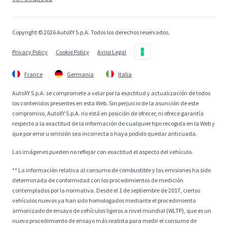
Copyright © 2026 AutoXY S.p.A. Todos los derechos reservados.
Privacy Policy
Cookie Policy
Aviso Legal
France
Germania
Italia
AutoXY S.p.A. se compromete a velar por la exactitud y actualización de todos
los contenidos presentes en esta Web. Sin perjuicio de la asunción de este
compromiso, AutoXY S.p.A. no está en posición de ofrecer, ni ofrece garantía
respecto a la exactitud de la información de cualquier tipo recogida en la Web y
que por error u omisión sea incorrecta o haya podido quedar anticuada.
Las imágenes pueden no reflejar con exactitud el aspecto del vehículo.
** La información relativa al consumo de combustible y las emisiones ha sido
determinada de conformidad con los procedimientos de medición
contemplados por la normativa. Desde el 1 de septiembre de 2017, ciertos
vehículos nuevos ya han sido homologados mediante el procedimiento
armonizado de ensayo de vehículos ligeros a nivel mundial (WLTP), que es un
nuevo procedimiento de ensayo más realista para medir el consumo de