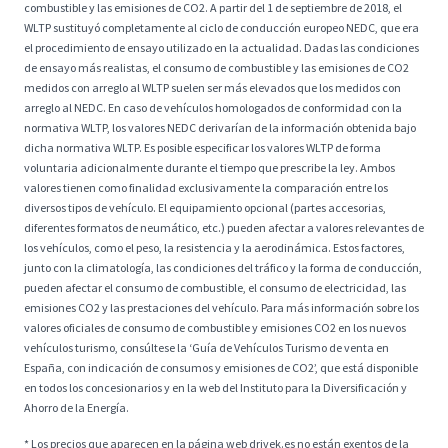
combustible y las emisiones de CO2. A partir del 1 de septiembre de 2018, el
WLTP sustituyó completamente al ciclo de conducción europeo NEDC, que era
el procedimiento de ensayo utilizado en la actualidad. Dadas las condiciones
de ensayo más realistas, el consumo de combustible y las emisiones de CO2
medidos con arreglo al WLTP suelen ser más elevados que los medidos con
arreglo al NEDC. En caso de vehículos homologados de conformidad con la
normativa WLTP, los valores NEDC derivarían de la información obtenida bajo
dicha normativa WLTP. Es posible especificar los valores WLTP de forma
voluntaria adicionalmente durante el tiempo que prescribe la ley. Ambos
valores tienen como finalidad exclusivamente la comparación entre los
diversos tipos de vehículo. El equipamiento opcional (partes accesorias,
diferentes formatos de neumático, etc.) pueden afectar a valores relevantes de
los vehículos, como el peso, la resistencia y la aerodinámica. Estos factores,
junto con la climatología, las condiciones del tráfico y la forma de conducción,
pueden afectar el consumo de combustible, el consumo de electricidad, las
emisiones CO2 y las prestaciones del vehículo. Para más información sobre los
valores oficiales de consumo de combustible y emisiones CO2 en los nuevos
vehículos turismo, consúltese la ‘Guía de Vehículos Turismo de venta en
España, con indicación de consumos y emisiones de CO2’, que está disponible
en todos los concesionarios y en la web del Instituto para la Diversificación y
Ahorro de la Energía.
* Los precios que aparecen en la página web drivek.es no están exentos de la