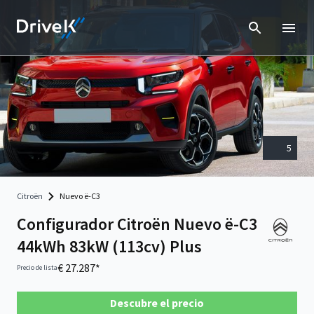
5
Citroën
Nuevo ë-C3
Configurador Citroën Nuevo ë-C3
44kWh 83kW (113cv) Plus
€ 27.287*
Precio de lista
Descubre el precio