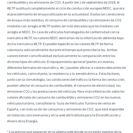
combustible y las emisiones de CO2. A partir del 1 de septiembre de 2018, el
WLTP sustituyó completamente al ciclo de conducción europeo NEDC, que era
el procedimiento de ensayo utilizado en la actualidad. Dadas las condiciones
de ensayo más realistas, el consumo de combustible y las emisiones de CO2
medidos con arreglo al WLTP suelen ser más elevados que los medidos con
arreglo al NEDC. En caso de vehículos homologados de conformidad con la
normativa WLTP, los valores NEDC derivarían de la información obtenida bajo
dicha normativa WLTP. Es posible especificar los valores WLTP de forma
voluntaria adicionalmente durante el tiempo que prescribe la ley. Ambos
valores tienen como finalidad exclusivamente la comparación entre los
diversos tipos de vehículo. El equipamiento opcional (partes accesorias,
diferentes formatos de neumático, etc.) pueden afectar a valores relevantes de
los vehículos, como el peso, la resistencia y la aerodinámica. Estos factores,
junto con la climatología, las condiciones del tráfico y la forma de conducción,
pueden afectar el consumo de combustible, el consumo de electricidad, las
emisiones CO2 y las prestaciones del vehículo. Para más información sobre los
valores oficiales de consumo de combustible y emisiones CO2 en los nuevos
vehículos turismo, consúltese la ‘Guía de Vehículos Turismo de venta en
España, con indicación de consumos y emisiones de CO2’, que está disponible
en todos los concesionarios y en la web del Instituto para la Diversificación y
Ahorro de la Energía.
* Los precios que aparecen en la página web drivek.es no están exentos de la