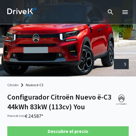
5
Citroën
Nuevo ë-C3
Configurador Citroën Nuevo ë-C3
44kWh 83kW (113cv) You
€ 24.587*
Precio de lista
Descubre el precio