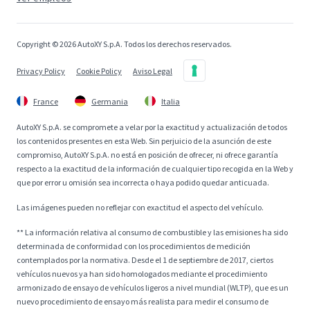
Copyright © 2026 AutoXY S.p.A. Todos los derechos reservados.
Privacy Policy
Cookie Policy
Aviso Legal
France
Germania
Italia
AutoXY S.p.A. se compromete a velar por la exactitud y actualización de todos
los contenidos presentes en esta Web. Sin perjuicio de la asunción de este
compromiso, AutoXY S.p.A. no está en posición de ofrecer, ni ofrece garantía
respecto a la exactitud de la información de cualquier tipo recogida en la Web y
que por error u omisión sea incorrecta o haya podido quedar anticuada.
Las imágenes pueden no reflejar con exactitud el aspecto del vehículo.
** La información relativa al consumo de combustible y las emisiones ha sido
determinada de conformidad con los procedimientos de medición
contemplados por la normativa. Desde el 1 de septiembre de 2017, ciertos
vehículos nuevos ya han sido homologados mediante el procedimiento
armonizado de ensayo de vehículos ligeros a nivel mundial (WLTP), que es un
nuevo procedimiento de ensayo más realista para medir el consumo de