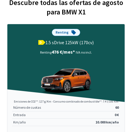
Descubre todas las ofertas de agosto
para BMW X1
Renting
1.5 sDrive 125kW (170cv)
D
476 €/mes*
Renting
IVA no incl.
Emisiones de CO2**: 127 g/Km - Consumo combinado de combustible**: 7.4 l/100 Km
Número de cuotas
60
Entrada
0 €
Km/año
10.000 km/año