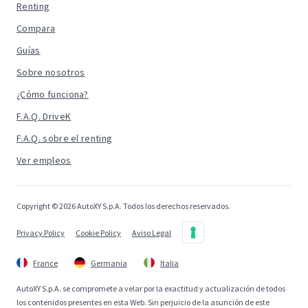
Renting
Compara
Guías
Sobre nosotros
¿Cómo funciona?
F.A.Q. DriveK
F.A.Q. sobre el renting
Ver empleos
Copyright © 2026 AutoXY S.p.A. Todos los derechos reservados.
Privacy Policy
Cookie Policy
Aviso Legal
France
Germania
Italia
AutoXY S.p.A. se compromete a velar por la exactitud y actualización de todos
los contenidos presentes en esta Web. Sin perjuicio de la asunción de este