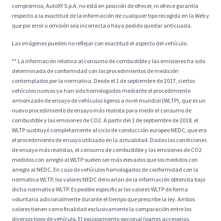
compromiso, AutoXY S.p.A. no está en posición de ofrecer, ni ofrece garantía
respecto a la exactitud de la información de cualquier tipo recogida en la Web y
que por error u omisión sea incorrecta o haya podido quedar anticuada.
Las imágenes pueden no reflejar con exactitud el aspecto del vehículo.
** La información relativa al consumo de combustible y las emisiones ha sido
determinada de conformidad con los procedimientos de medición
contemplados por la normativa. Desde el 1 de septiembre de 2017, ciertos
vehículos nuevos ya han sido homologados mediante el procedimiento
armonizado de ensayo de vehículos ligeros a nivel mundial (WLTP), que es un
nuevo procedimiento de ensayo más realista para medir el consumo de
combustible y las emisiones de CO2. A partir del 1 de septiembre de 2018, el
WLTP sustituyó completamente al ciclo de conducción europeo NEDC, que era
el procedimiento de ensayo utilizado en la actualidad. Dadas las condiciones
de ensayo más realistas, el consumo de combustible y las emisiones de CO2
medidos con arreglo al WLTP suelen ser más elevados que los medidos con
arreglo al NEDC. En caso de vehículos homologados de conformidad con la
normativa WLTP, los valores NEDC derivarían de la información obtenida bajo
dicha normativa WLTP. Es posible especificar los valores WLTP de forma
voluntaria adicionalmente durante el tiempo que prescribe la ley. Ambos
valores tienen como finalidad exclusivamente la comparación entre los
diversos tipos de vehículo. El equipamiento opcional (partes accesorias,