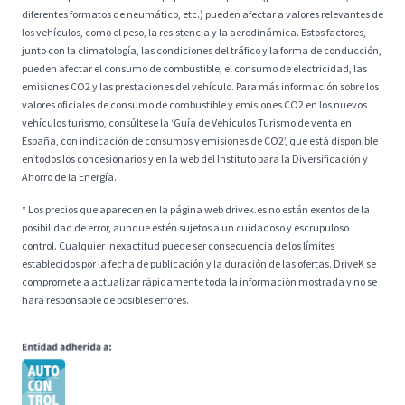
diferentes formatos de neumático, etc.) pueden afectar a valores relevantes de
los vehículos, como el peso, la resistencia y la aerodinámica. Estos factores,
junto con la climatología, las condiciones del tráfico y la forma de conducción,
pueden afectar el consumo de combustible, el consumo de electricidad, las
emisiones CO2 y las prestaciones del vehículo. Para más información sobre los
valores oficiales de consumo de combustible y emisiones CO2 en los nuevos
vehículos turismo, consúltese la ‘Guía de Vehículos Turismo de venta en
España, con indicación de consumos y emisiones de CO2’, que está disponible
en todos los concesionarios y en la web del Instituto para la Diversificación y
Ahorro de la Energía.
* Los precios que aparecen en la página web drivek.es no están exentos de la
posibilidad de error, aunque estén sujetos a un cuidadoso y escrupuloso
control. Cualquier inexactitud puede ser consecuencia de los límites
establecidos por la fecha de publicación y la duración de las ofertas. DriveK se
compromete a actualizar rápidamente toda la información mostrada y no se
hará responsable de posibles errores.