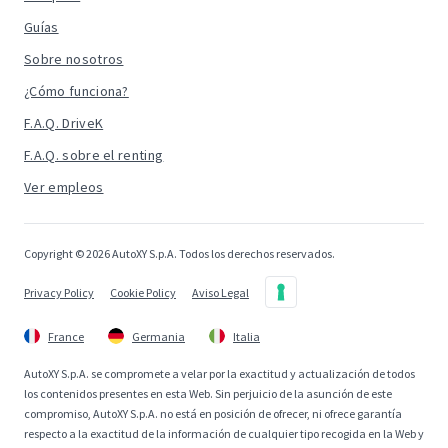
Guías
Sobre nosotros
¿Cómo funciona?
F.A.Q. DriveK
F.A.Q. sobre el renting
Ver empleos
Copyright © 2026 AutoXY S.p.A. Todos los derechos reservados.
Privacy Policy
Cookie Policy
Aviso Legal
France
Germania
Italia
AutoXY S.p.A. se compromete a velar por la exactitud y actualización de todos
los contenidos presentes en esta Web. Sin perjuicio de la asunción de este
compromiso, AutoXY S.p.A. no está en posición de ofrecer, ni ofrece garantía
respecto a la exactitud de la información de cualquier tipo recogida en la Web y