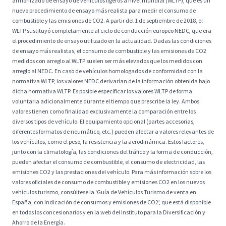
armonizado de ensayo de vehículos ligeros a nivel mundial (WLTP), que es un
nuevo procedimiento de ensayo más realista para medir el consumo de
combustible y las emisiones de CO2. A partir del 1 de septiembre de 2018, el
WLTP sustituyó completamente al ciclo de conducción europeo NEDC, que era
el procedimiento de ensayo utilizado en la actualidad. Dadas las condiciones
de ensayo más realistas, el consumo de combustible y las emisiones de CO2
medidos con arreglo al WLTP suelen ser más elevados que los medidos con
arreglo al NEDC. En caso de vehículos homologados de conformidad con la
normativa WLTP, los valores NEDC derivarían de la información obtenida bajo
dicha normativa WLTP. Es posible especificar los valores WLTP de forma
voluntaria adicionalmente durante el tiempo que prescribe la ley. Ambos
valores tienen como finalidad exclusivamente la comparación entre los
diversos tipos de vehículo. El equipamiento opcional (partes accesorias,
diferentes formatos de neumático, etc.) pueden afectar a valores relevantes de
los vehículos, como el peso, la resistencia y la aerodinámica. Estos factores,
junto con la climatología, las condiciones del tráfico y la forma de conducción,
pueden afectar el consumo de combustible, el consumo de electricidad, las
emisiones CO2 y las prestaciones del vehículo. Para más información sobre los
valores oficiales de consumo de combustible y emisiones CO2 en los nuevos
vehículos turismo, consúltese la ‘Guía de Vehículos Turismo de venta en
España, con indicación de consumos y emisiones de CO2’, que está disponible
en todos los concesionarios y en la web del Instituto para la Diversificación y
Ahorro de la Energía.