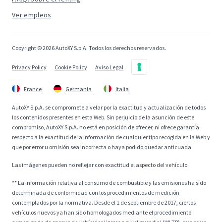
Ver empleos
Copyright © 2026 AutoXY S.p.A. Todos los derechos reservados.
Privacy Policy
Cookie Policy
Aviso Legal
France
Germania
Italia
AutoXY S.p.A. se compromete a velar por la exactitud y actualización de todos
los contenidos presentes en esta Web. Sin perjuicio de la asunción de este
compromiso, AutoXY S.p.A. no está en posición de ofrecer, ni ofrece garantía
respecto a la exactitud de la información de cualquier tipo recogida en la Web y
que por error u omisión sea incorrecta o haya podido quedar anticuada.
Las imágenes pueden no reflejar con exactitud el aspecto del vehículo.
** La información relativa al consumo de combustible y las emisiones ha sido
determinada de conformidad con los procedimientos de medición
contemplados por la normativa. Desde el 1 de septiembre de 2017, ciertos
vehículos nuevos ya han sido homologados mediante el procedimiento