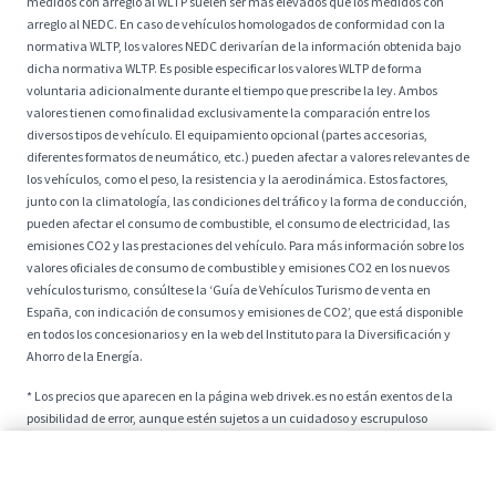
medidos con arreglo al WLTP suelen ser más elevados que los medidos con
arreglo al NEDC. En caso de vehículos homologados de conformidad con la
normativa WLTP, los valores NEDC derivarían de la información obtenida bajo
dicha normativa WLTP. Es posible especificar los valores WLTP de forma
voluntaria adicionalmente durante el tiempo que prescribe la ley. Ambos
valores tienen como finalidad exclusivamente la comparación entre los
diversos tipos de vehículo. El equipamiento opcional (partes accesorias,
diferentes formatos de neumático, etc.) pueden afectar a valores relevantes de
los vehículos, como el peso, la resistencia y la aerodinámica. Estos factores,
junto con la climatología, las condiciones del tráfico y la forma de conducción,
pueden afectar el consumo de combustible, el consumo de electricidad, las
emisiones CO2 y las prestaciones del vehículo. Para más información sobre los
valores oficiales de consumo de combustible y emisiones CO2 en los nuevos
vehículos turismo, consúltese la ‘Guía de Vehículos Turismo de venta en
España, con indicación de consumos y emisiones de CO2’, que está disponible
en todos los concesionarios y en la web del Instituto para la Diversificación y
Ahorro de la Energía.
* Los precios que aparecen en la página web drivek.es no están exentos de la
posibilidad de error, aunque estén sujetos a un cuidadoso y escrupuloso
control. Cualquier inexactitud puede ser consecuencia de los límites
establecidos por la fecha de publicación y la duración de las ofertas. DriveK se
Descubre el precio
compromete a actualizar rápidamente toda la información mostrada y no se