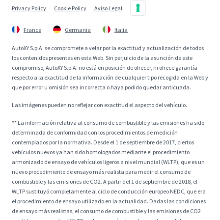
Privacy Policy
Cookie Policy
Aviso Legal
France
Germania
Italia
AutoXY S.p.A. se compromete a velar por la exactitud y actualización de todos
los contenidos presentes en esta Web. Sin perjuicio de la asunción de este
compromiso, AutoXY S.p.A. no está en posición de ofrecer, ni ofrece garantía
respecto a la exactitud de la información de cualquier tipo recogida en la Web y
que por error u omisión sea incorrecta o haya podido quedar anticuada.
Las imágenes pueden no reflejar con exactitud el aspecto del vehículo.
** La información relativa al consumo de combustible y las emisiones ha sido
determinada de conformidad con los procedimientos de medición
contemplados por la normativa. Desde el 1 de septiembre de 2017, ciertos
vehículos nuevos ya han sido homologados mediante el procedimiento
armonizado de ensayo de vehículos ligeros a nivel mundial (WLTP), que es un
nuevo procedimiento de ensayo más realista para medir el consumo de
combustible y las emisiones de CO2. A partir del 1 de septiembre de 2018, el
WLTP sustituyó completamente al ciclo de conducción europeo NEDC, que era
el procedimiento de ensayo utilizado en la actualidad. Dadas las condiciones
de ensayo más realistas, el consumo de combustible y las emisiones de CO2