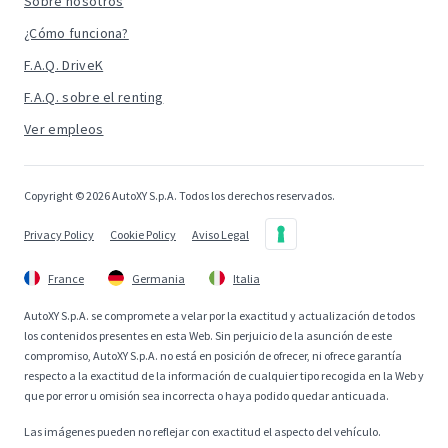
Sobre nosotros
¿Cómo funciona?
F.A.Q. DriveK
F.A.Q. sobre el renting
Ver empleos
Copyright © 2026 AutoXY S.p.A. Todos los derechos reservados.
Privacy Policy
Cookie Policy
Aviso Legal
France
Germania
Italia
AutoXY S.p.A. se compromete a velar por la exactitud y actualización de todos
los contenidos presentes en esta Web. Sin perjuicio de la asunción de este
compromiso, AutoXY S.p.A. no está en posición de ofrecer, ni ofrece garantía
respecto a la exactitud de la información de cualquier tipo recogida en la Web y
que por error u omisión sea incorrecta o haya podido quedar anticuada.
Las imágenes pueden no reflejar con exactitud el aspecto del vehículo.