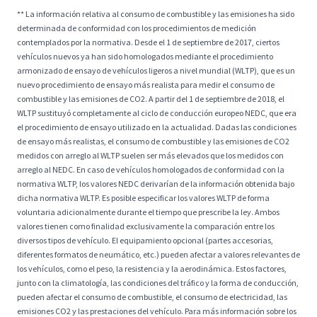
** La información relativa al consumo de combustible y las emisiones ha sido
determinada de conformidad con los procedimientos de medición
contemplados por la normativa. Desde el 1 de septiembre de 2017, ciertos
vehículos nuevos ya han sido homologados mediante el procedimiento
armonizado de ensayo de vehículos ligeros a nivel mundial (WLTP), que es un
nuevo procedimiento de ensayo más realista para medir el consumo de
combustible y las emisiones de CO2. A partir del 1 de septiembre de 2018, el
WLTP sustituyó completamente al ciclo de conducción europeo NEDC, que era
el procedimiento de ensayo utilizado en la actualidad. Dadas las condiciones
de ensayo más realistas, el consumo de combustible y las emisiones de CO2
medidos con arreglo al WLTP suelen ser más elevados que los medidos con
arreglo al NEDC. En caso de vehículos homologados de conformidad con la
normativa WLTP, los valores NEDC derivarían de la información obtenida bajo
dicha normativa WLTP. Es posible especificar los valores WLTP de forma
voluntaria adicionalmente durante el tiempo que prescribe la ley. Ambos
valores tienen como finalidad exclusivamente la comparación entre los
diversos tipos de vehículo. El equipamiento opcional (partes accesorias,
diferentes formatos de neumático, etc.) pueden afectar a valores relevantes de
los vehículos, como el peso, la resistencia y la aerodinámica. Estos factores,
junto con la climatología, las condiciones del tráfico y la forma de conducción,
pueden afectar el consumo de combustible, el consumo de electricidad, las
emisiones CO2 y las prestaciones del vehículo. Para más información sobre los