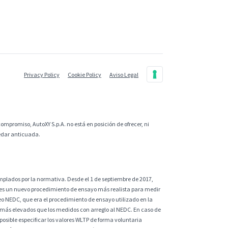
Privacy Policy
Cookie Policy
Aviso Legal
ompromiso, AutoXY S.p.A. no está en posición de ofrecer, ni
uedar anticuada.
plados por la normativa. Desde el 1 de septiembre de 2017,
 es un nuevo procedimiento de ensayo más realista para medir
eo NEDC, que era el procedimiento de ensayo utilizado en la
 más elevados que los medidos con arreglo al NEDC. En caso de
sible especificar los valores WLTP de forma voluntaria