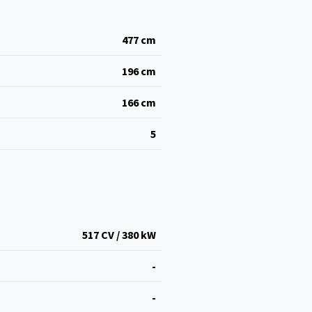
477
cm
196
cm
166
cm
5
517 CV / 380 kW
-
-