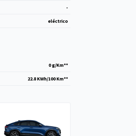
-
eléctrico
0 g/Km**
22.8 KWh/100 Km**