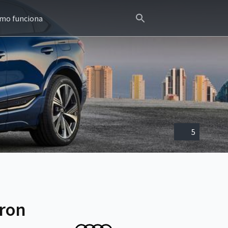
mo funciona
5
tron