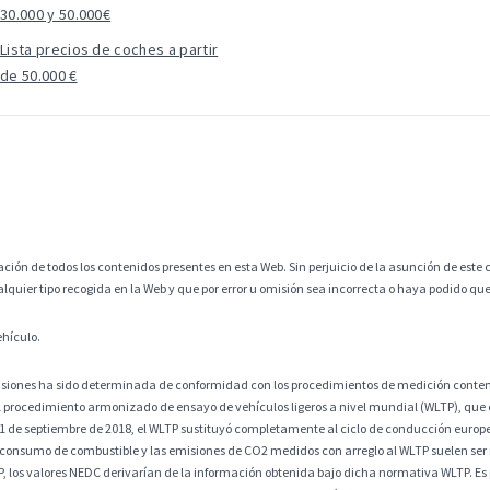
30.000 y 50.000€
Lista precios de coches a partir
de 50.000 €
ción de todos los contenidos presentes en esta Web. Sin perjuicio de la asunción de este c
alquier tipo recogida en la Web y que por error u omisión sea incorrecta o haya podido q
ehículo.
misiones ha sido determinada de conformidad con los procedimientos de medición contem
 procedimiento armonizado de ensayo de vehículos ligeros a nivel mundial (WLTP), que
 1 de septiembre de 2018, el WLTP sustituyó completamente al ciclo de conducción europ
 consumo de combustible y las emisiones de CO2 medidos con arreglo al WLTP suelen ser
os valores NEDC derivarían de la información obtenida bajo dicha normativa WLTP. Es po