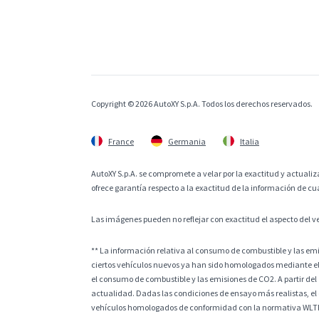
Copyright © 2026 AutoXY S.p.A. Todos los derechos reservados.
France
Germania
Italia
AutoXY S.p.A. se compromete a velar por la exactitud y actualiza
ofrece garantía respecto a la exactitud de la información de cu
Las imágenes pueden no reflejar con exactitud el aspecto del v
** La información relativa al consumo de combustible y las e
ciertos vehículos nuevos ya han sido homologados mediante el
el consumo de combustible y las emisiones de CO2. A partir del
actualidad. Dadas las condiciones de ensayo más realistas, el
vehículos homologados de conformidad con la normativa WLTP, l