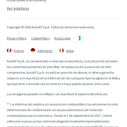
Ver empleos
Copyright © 2026 AutoXY S.p.A. Todos los derechos reservados.
Privacy Policy
Cookie Policy
Aviso Legal
France
Germania
Italia
AutoXY S.p.A. se compromete a velar por la exactitud y actualización de todos
los contenidos presentes en esta Web. Sin perjuicio de la asunción de este
compromiso, AutoXY S.p.A. no está en posición de ofrecer, ni ofrece garantía
respecto a la exactitud de la información de cualquier tipo recogida en la Web y
que por error u omisión sea incorrecta o haya podido quedar anticuada.
Las imágenes pueden no reflejar con exactitud el aspecto del vehículo.
** La información relativa al consumo de combustible y las emisiones ha sido
determinada de conformidad con los procedimientos de medición
contemplados por la normativa. Desde el 1 de septiembre de 2017, ciertos
vehículos nuevos ya han sido homologados mediante el procedimiento
armonizado de ensayo de vehículos ligeros a nivel mundial (WLTP), que es un