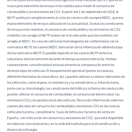
nuevo procedimiento de ensayo más realista para medir el consumo de
combustible y las emisiones de CO2. A partir del 1 de septiembre de 2018, el
WLTP sustituyó completamente al ciclo de conducción europeo NEDC, que era
el procedimiento de ensayo utilizado en la actualidad. Dadas las condiciones
de ensayo más realistas, el consumo de combustible y las emisiones de CO2
medidos con arreglo al WLTP suelen ser más elevados que los medidos con
arreglo al NEDC. En caso de vehículos homologados de conformidad con la
normativa WLTP, los valores NEDC derivarían de la información obtenida bajo
dicha normativa WLTP. Es posible especificar los valores WLTP de forma
voluntaria adicionalmente durante el tiempo que prescribe la ley. Ambos
valores tienen como finalidad exclusivamente la comparación entre los
diversos tipos de vehículo. El equipamiento opcional (partes accesorias,
diferentes formatos de neumático, etc.) pueden afectar a valores relevantes de
los vehículos, como el peso, la resistencia y la aerodinámica. Estos factores,
junto con la climatología, las condiciones del tráfico y la forma de conducción,
pueden afectar el consumo de combustible, el consumo de electricidad, las
emisiones CO2 y las prestaciones del vehículo. Para más información sobre los
valores oficiales de consumo de combustible y emisiones CO2 en los nuevos
vehículos turismo, consúltese la ‘Guía de Vehículos Turismo de venta en
España, con indicación de consumos y emisiones de CO2’, que está disponible
en todos los concesionarios y en la web del Instituto para la Diversificación y
Ahorro de la Energía.