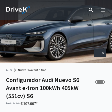
5
Audi
Nuevo S6 Avant e-tron
Configurador Audi Nuevo S6
Avant e-tron 100kWh 405kW
(551cv) S6
€ 107.667*
Precio de lista