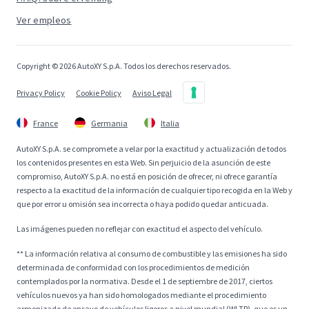
Ver empleos
Copyright © 2026 AutoXY S.p.A. Todos los derechos reservados.
Privacy Policy
Cookie Policy
Aviso Legal
France
Germania
Italia
AutoXY S.p.A. se compromete a velar por la exactitud y actualización de todos
los contenidos presentes en esta Web. Sin perjuicio de la asunción de este
compromiso, AutoXY S.p.A. no está en posición de ofrecer, ni ofrece garantía
respecto a la exactitud de la información de cualquier tipo recogida en la Web y
que por error u omisión sea incorrecta o haya podido quedar anticuada.
Las imágenes pueden no reflejar con exactitud el aspecto del vehículo.
** La información relativa al consumo de combustible y las emisiones ha sido
determinada de conformidad con los procedimientos de medición
contemplados por la normativa. Desde el 1 de septiembre de 2017, ciertos
vehículos nuevos ya han sido homologados mediante el procedimiento
armonizado de ensayo de vehículos ligeros a nivel mundial (WLTP), que es un