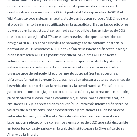
nuevo procedimiento de ensayo más realista para medir el consumo de
combustible y las emisiones de CO2. A partir del 1 de septiembre de 2018, el
WLTP sustituyó completamente al ciclo de conducción europeo NEDC, que era
el procedimiento de ensayo utilizado en la actualidad. Dadas las condiciones
de ensayo más realistas, el consumo de combustible y las emisiones de CO2
medidos con arreglo al WLTP suelen ser más elevados que los medidos con
arreglo al NEDC. En caso de vehículos homologados de conformidad con la
normativa WLTP, los valores NEDC derivarían de la información obtenida bajo
dicha normativa WLTP. Es posible especificar los valores WLTP de forma
voluntaria adicionalmente durante el tiempo que prescribe la ley. Ambos
valores tienen como finalidad exclusivamente la comparación entre los
diversos tipos de vehículo. El equipamiento opcional (partes accesorias,
diferentes formatos de neumático, etc.) pueden afectar a valores relevantes de
los vehículos, como el peso, la resistencia y la aerodinámica. Estos factores,
junto con la climatología, las condiciones del tráfico y la forma de conducción,
pueden afectar el consumo de combustible, el consumo de electricidad, las
emisiones CO2 y las prestaciones del vehículo. Para más información sobre los
valores oficiales de consumo de combustible y emisiones CO2 en los nuevos
vehículos turismo, consúltese la ‘Guía de Vehículos Turismo de venta en
España, con indicación de consumos y emisiones de CO2’, que está disponible
en todos los concesionarios y en la web del Instituto para la Diversificación y
Ahorro de la Energía.