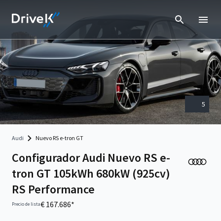
5
Audi
Nuevo RS e-tron GT
Configurador Audi Nuevo RS e-
tron GT 105kWh 680kW (925cv)
RS Performance
€ 167.686*
Precio de lista