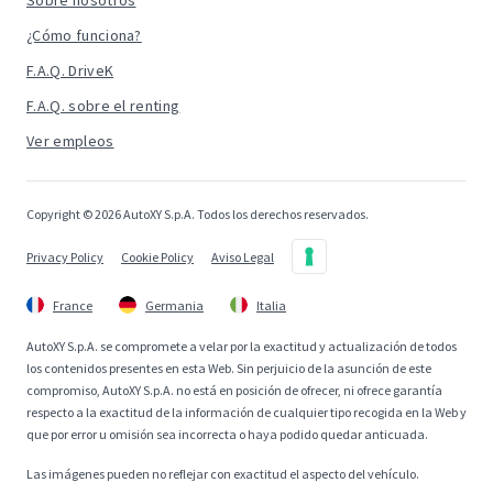
Sobre nosotros
¿Cómo funciona?
F.A.Q. DriveK
F.A.Q. sobre el renting
Ver empleos
Copyright © 2026 AutoXY S.p.A. Todos los derechos reservados.
Privacy Policy
Cookie Policy
Aviso Legal
France
Germania
Italia
AutoXY S.p.A. se compromete a velar por la exactitud y actualización de todos
los contenidos presentes en esta Web. Sin perjuicio de la asunción de este
compromiso, AutoXY S.p.A. no está en posición de ofrecer, ni ofrece garantía
respecto a la exactitud de la información de cualquier tipo recogida en la Web y
que por error u omisión sea incorrecta o haya podido quedar anticuada.
Las imágenes pueden no reflejar con exactitud el aspecto del vehículo.