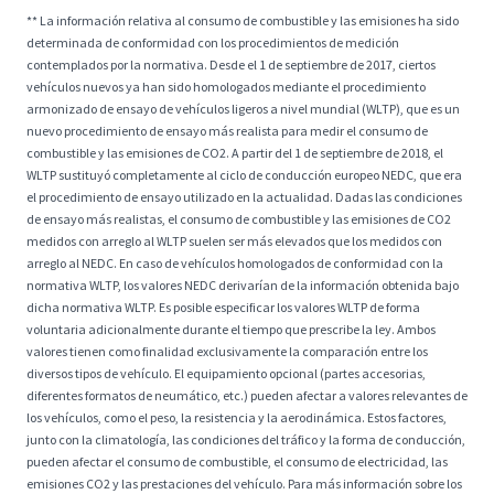
** La información relativa al consumo de combustible y las emisiones ha sido
determinada de conformidad con los procedimientos de medición
contemplados por la normativa. Desde el 1 de septiembre de 2017, ciertos
vehículos nuevos ya han sido homologados mediante el procedimiento
armonizado de ensayo de vehículos ligeros a nivel mundial (WLTP), que es un
nuevo procedimiento de ensayo más realista para medir el consumo de
combustible y las emisiones de CO2. A partir del 1 de septiembre de 2018, el
WLTP sustituyó completamente al ciclo de conducción europeo NEDC, que era
el procedimiento de ensayo utilizado en la actualidad. Dadas las condiciones
de ensayo más realistas, el consumo de combustible y las emisiones de CO2
medidos con arreglo al WLTP suelen ser más elevados que los medidos con
arreglo al NEDC. En caso de vehículos homologados de conformidad con la
normativa WLTP, los valores NEDC derivarían de la información obtenida bajo
dicha normativa WLTP. Es posible especificar los valores WLTP de forma
voluntaria adicionalmente durante el tiempo que prescribe la ley. Ambos
valores tienen como finalidad exclusivamente la comparación entre los
diversos tipos de vehículo. El equipamiento opcional (partes accesorias,
diferentes formatos de neumático, etc.) pueden afectar a valores relevantes de
los vehículos, como el peso, la resistencia y la aerodinámica. Estos factores,
junto con la climatología, las condiciones del tráfico y la forma de conducción,
pueden afectar el consumo de combustible, el consumo de electricidad, las
emisiones CO2 y las prestaciones del vehículo. Para más información sobre los