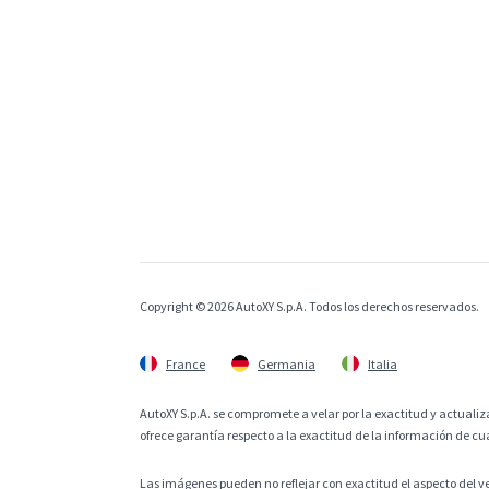
Copyright © 2026 AutoXY S.p.A. Todos los derechos reservados.
France
Germania
Italia
AutoXY S.p.A. se compromete a velar por la exactitud y actualiza
ofrece garantía respecto a la exactitud de la información de cu
Las imágenes pueden no reflejar con exactitud el aspecto del v