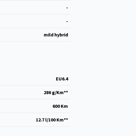
-
-
mild hybrid
EU6.4
286 g/Km**
600 Km
12.7 l/100 Km**