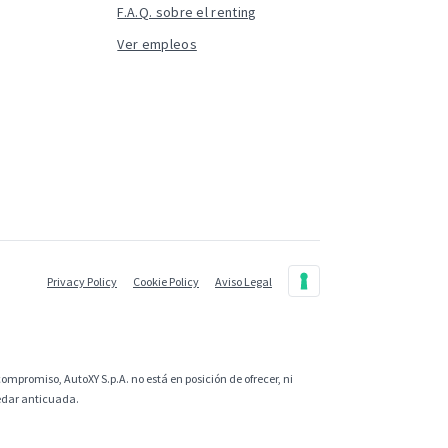
F.A.Q. sobre el renting
Ver empleos
Privacy Policy
Cookie Policy
Aviso Legal
ompromiso, AutoXY S.p.A. no está en posición de ofrecer, ni
uedar anticuada.