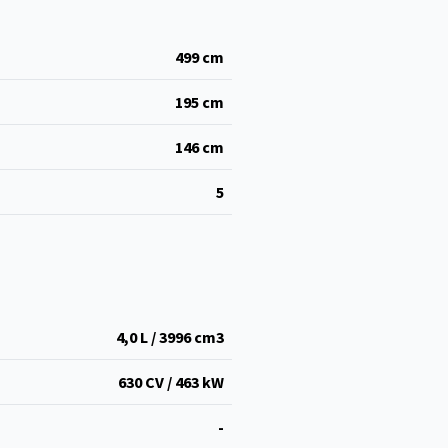
499
cm
195
cm
146
cm
5
4,0 L / 3996 cm
3
630 CV / 463 kW
-