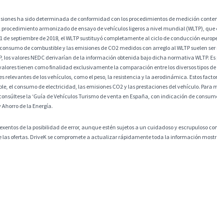
misiones ha sido determinada de conformidad con los procedimientos de medición contem
 procedimiento armonizado de ensayo de vehículos ligeros a nivel mundial (WLTP), que
 1 de septiembre de 2018, el WLTP sustituyó completamente al ciclo de conducción europ
 consumo de combustible y las emisiones de CO2 medidos con arreglo al WLTP suelen ser
os valores NEDC derivarían de la información obtenida bajo dicha normativa WLTP. Es po
alores tienen como finalidad exclusivamente la comparación entre los diversos tipos de 
 relevantes de los vehículos, como el peso, la resistencia y la aerodinámica. Estos factore
, el consumo de electricidad, las emisiones CO2 y las prestaciones del vehículo. Para m
consúltese la ‘Guía de Vehículos Turismo de venta en España, con indicación de consumos
y Ahorro de la Energía.
exentos de la posibilidad de error, aunque estén sujetos a un cuidadoso y escrupuloso co
 de las ofertas. DriveK se compromete a actualizar rápidamente toda la información mostra