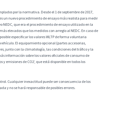
plados por la normativa. Desde el 1 de septiembre de 2017,
 es un nuevo procedimiento de ensayo más realista para medir
eo NEDC, que era el procedimiento de ensayo utilizado en la
 más elevados que los medidos con arreglo al NEDC. En caso de
sible especificar los valores WLTP de forma voluntaria
vehículo. El equipamiento opcional (partes accesorias,
s, junto con la climatología, las condiciones del tráfico y la
ás información sobre los valores oficiales de consumo de
 y emisiones de CO2’, que está disponible en todos los
ntrol. Cualquier inexactitud puede ser consecuencia de los
da y no se hará responsable de posibles errores.