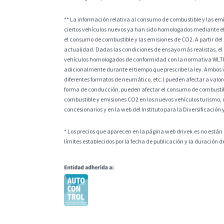
** La información relativa al consumo de combustible y las e
ciertos vehículos nuevos ya han sido homologados mediante el
el consumo de combustible y las emisiones de CO2. A partir del
actualidad. Dadas las condiciones de ensayo más realistas, el
vehículos homologados de conformidad con la normativa WLTP, l
adicionalmente durante el tiempo que prescribe la ley. Ambos v
diferentes formatos de neumático, etc.) pueden afectar a valores
forma de conducción, pueden afectar el consumo de combustible
combustible y emisiones CO2 en los nuevos vehículos turismo, 
concesionarios y en la web del Instituto para la Diversificación 
* Los precios que aparecen en la página web drivek.es no están 
límites establecidos por la fecha de publicación y la duración