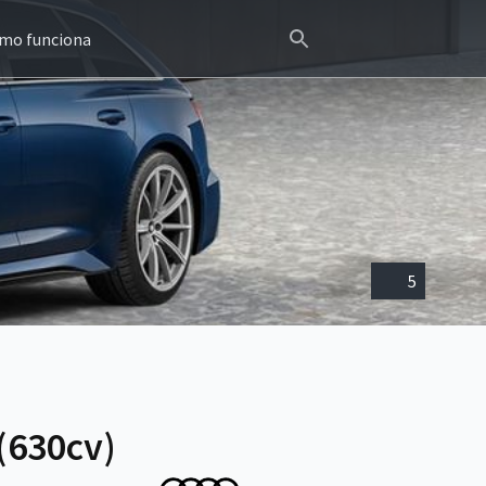
mo funciona
5
(630cv)