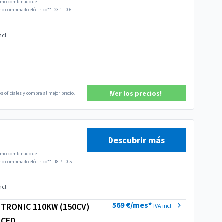
mo combinado de
 combinado eléctrico**:
23.1 - 0.6
ncl.
!Ver los precios!
s oficiales y compra al mejor precio.
Descubrir más
mo combinado de
 combinado eléctrico**:
18.7 - 0.5
ncl.
569 €/mes*
S TRONIC 110KW (150CV)
IVA incl.
NCED