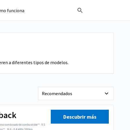
mo funciona
ren a diferentes tipos de modelos.
tback
Descubrir más
mo combinado de combustible**:
9.5
co**:
16.6 - 0.4 kWh/100km