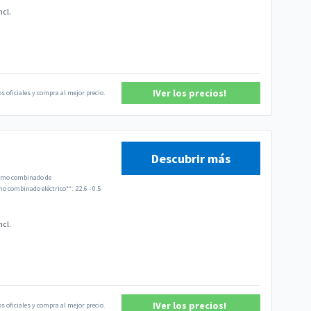
ncl.
!Ver los precios!
s oficiales y compra al mejor precio.
Descubrir más
mo combinado de
 combinado eléctrico**:
22.6 - 0.5
ncl.
!Ver los precios!
s oficiales y compra al mejor precio.