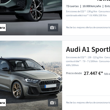
72 cuotas
|
10.000 km/año
|
Ent
Emisiones de CO2**: 138 g/Km
·
Consumo c
combinado eléctrico**: 0.6 KWh/100 Km
5
ara
Recibe las mejores ofertas de concesionario
Audi A1 Spor
Emisiones de CO2**:
139 - 123 g/Km
·
Cons
combustible**:
7.9 - 7 l/100km
·
Consumo c
kWh/100km
27.447 €*
Precio desde
IVA i
5
ara
Recibe las mejores ofertas de concesionario