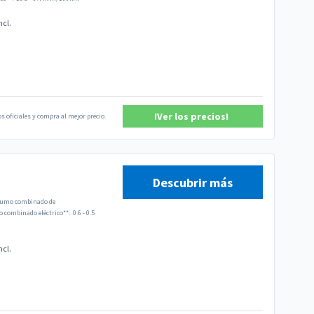
ncl.
!Ver los precios!
s oficiales y compra al mejor precio.
Descubrir más
umo combinado de
combinado eléctrico**:
0.6 - 0.5
ncl.