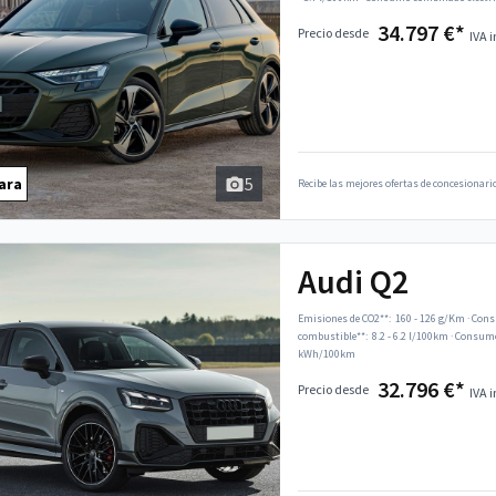
34.797 €*
Precio desde
IVA i
5
ara
Recibe las mejores ofertas de concesionario
Audi Q2
Emisiones de CO2**:
160 - 126 g/Km
·
Cons
combustible**:
8.2 - 6.2 l/100km
·
Consumo 
kWh/100km
32.796 €*
Precio desde
IVA i