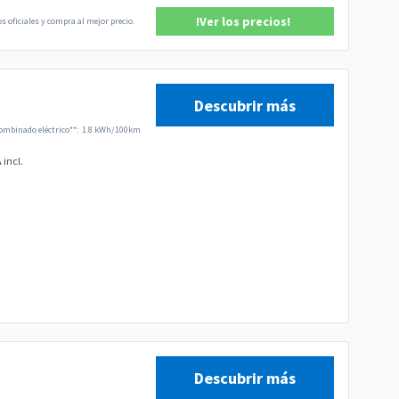
!Ver los precios!
s oficiales y compra al mejor precio.
Descubrir más
mbinado eléctrico**:
1.8 kWh/100km
 incl.
Descubrir más