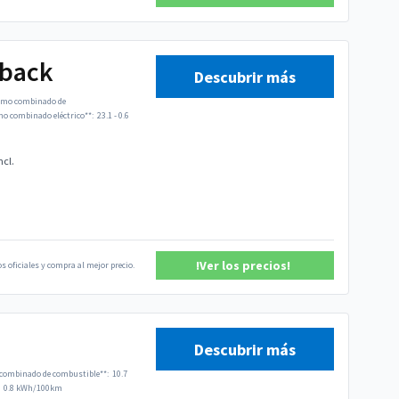
tback
Descubrir más
mo combinado de
 combinado eléctrico**:
23.1 - 0.6
ncl.
!Ver los precios!
s oficiales y compra al mejor precio.
Descubrir más
ombinado de combustible**:
10.7
0.8 kWh/100km