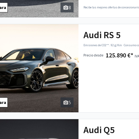
8
ara
Recibe las mejores ofertas de concesionario
Audi RS 5
Emisiones de CO2**:
92 g/Km
·
Consumo co
125.890 €*
Precio desde
IVA
5
ara
Audi Q5