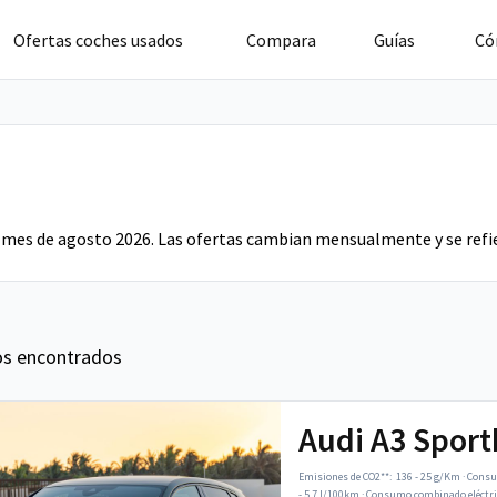
Ofertas coches usados
Compara
Guías
Có
 mes de agosto 2026. Las ofertas cambian mensualmente y se refie
os encontrados
Audi A3 Spor
Emisiones de CO2**:
136 - 25 g/Km
·
Consu
- 5.7 l/100km
·
Consumo combinado eléctri