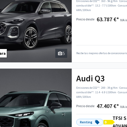
Emisiones de CO2**:
163 - 56 g/Km
·
Consu
combustible**:
13.2 - 7.7 l/100km
·
Consumo
kWh/100km
63.787 €*
Precio desde
IVA i
5
ara
Recibe las mejores ofertas de concesionario
Audi Q3
Emisiones de CO2**:
200 - 39 g/Km
·
Consu
combustible**:
11.4 - 6.9 l/100km
·
Consumo
kWh/100km
47.407 €*
Precio desde
IVA i
TFSI 
Renting
D
ADVA