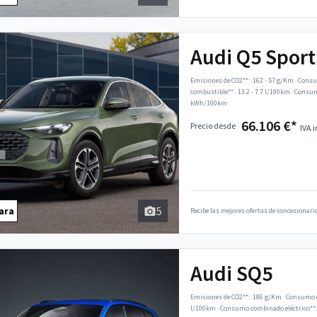
Audi Q5 Spor
Emisiones de CO2**:
162 - 57 g/Km
·
Consu
combustible**:
13.2 - 7.7 l/100km
·
Consumo
kWh/100km
66.106 €*
Precio desde
IVA i
5
ara
Recibe las mejores ofertas de concesionario
Audi SQ5
Emisiones de CO2**:
186 g/Km
·
Consumo c
l/100km
·
Consumo combinado eléctrico**: