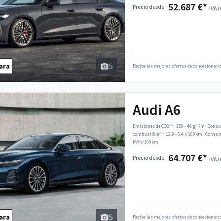
52.687 €*
Precio desde
IVA i
5
ara
Recibe las mejores ofertas de concesionario
Audi A6
Emisiones de CO2**:
150 - 49 g/Km
·
Consu
combustible**:
12.9 - 6.4 l/100km
·
Consumo
kWh/100km
64.707 €*
Precio desde
IVA i
5
ara
Recibe las mejores ofertas de concesionario