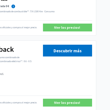
rada 0 €
ombinado de combustible**: 7.9 l/100 Km
·
Consumo
!Ver los precios!
s oficiales y compra al mejor precio.
tback
Descubrir más
umo combinado de
ombinado eléctrico**:
0.6 - 0.5
ncl.
!Ver los precios!
s oficiales y compra al mejor precio.