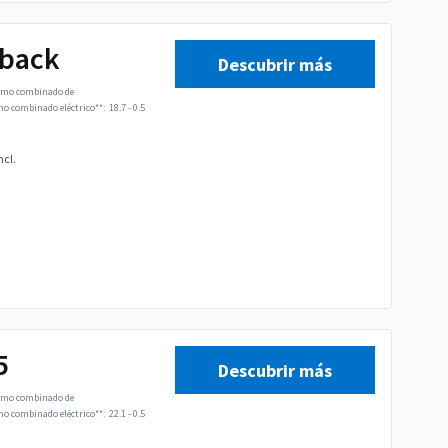
tback
Descubrir más
mo combinado de
 combinado eléctrico**:
18.7 - 0.5
ncl.
5
Descubrir más
mo combinado de
 combinado eléctrico**:
22.1 - 0.5