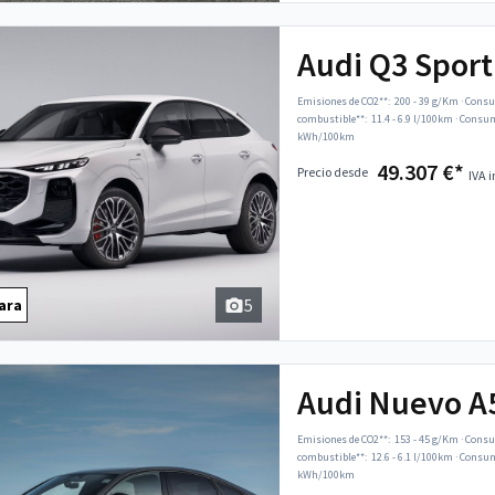
Audi Q3 Spor
Emisiones de CO2**:
200 - 39 g/Km
·
Consu
combustible**:
11.4 - 6.9 l/100km
·
Consumo
kWh/100km
49.307 €*
Precio desde
IVA i
5
ara
Audi Nuevo A
Emisiones de CO2**:
153 - 45 g/Km
·
Consu
combustible**:
12.6 - 6.1 l/100km
·
Consumo
kWh/100km