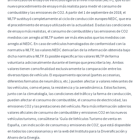
nuevo procedimiento de ensayo más realista para medir el consumo de
combustible y las emisiones de CO2. A partir del 1 de septiembre de 2018, el
WLTP sustituyó completamente al ciclo de conducción europeo NEDC, que era
el procedimiento de ensayo utilizado en la actualidad. Dadas las condiciones
de ensayo más realistas, el consumo de combustible y las emisiones de CO2
medidos con arreglo al WLTP suelen ser más elevados que los medidos con
arreglo al NEDC. En caso de vehículos homologados de conformidad con la
normativa WLTP, los valores NEDC derivarían de la información obtenida bajo
dicha normativa WLTP. Es posible especificar los valores WLTP de forma
voluntaria adicionalmente durante el tiempo que prescribe la ley. Ambos
valores tienen como finalidad exclusivamente la comparación entre los
diversos tipos de vehículo. El equipamiento opcional (partes accesorias,
diferentes formatos de neumático, etc.) pueden afectar a valores relevantes de
los vehículos, como el peso, la resistencia y la aerodinámica. Estos factores,
junto con la climatología, las condiciones del tráfico y la forma de conducción,
pueden afectar el consumo de combustible, el consumo de electricidad, las
emisiones CO2 y las prestaciones del vehículo. Para más información sobre los
valores oficiales de consumo de combustible y emisiones CO2 en los nuevos
vehículos turismo, consúltese la ‘Guía de Vehículos Turismo de venta en
España, con indicación de consumos y emisiones de CO2’, que está disponible
en todos los concesionarios y en la web del Instituto para la Diversificación y
Ahorro de la Energía.