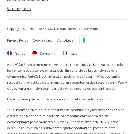
Ver empleos
Copyright © 2026 AutoXY S.p.A. Todos los derechos reservados.
Privacy Policy
Cookie Policy
Aviso Legal
France
Germania
Italia
AutoXY S.p.A. se compromete a velar por la exactitud y actualización de todos
los contenidos presentes en esta Web. Sin perjuicio de la asunción de este
compromiso, AutoXY S.p.A. no está en posición de ofrecer, ni ofrece garantía
respecto a la exactitud de la información de cualquier tipo recogida en la Web y
que por error u omisión sea incorrecta o haya podido quedar anticuada.
Las imágenes pueden no reflejar con exactitud el aspecto del vehículo.
** La información relativa al consumo de combustible y las emisiones ha sido
determinada de conformidad con los procedimientos de medición
contemplados por la normativa. Desde el 1 de septiembre de 2017, ciertos
vehículos nuevos ya han sido homologados mediante el procedimiento
armonizado de ensayo de vehículos ligeros a nivel mundial (WLTP), que es un