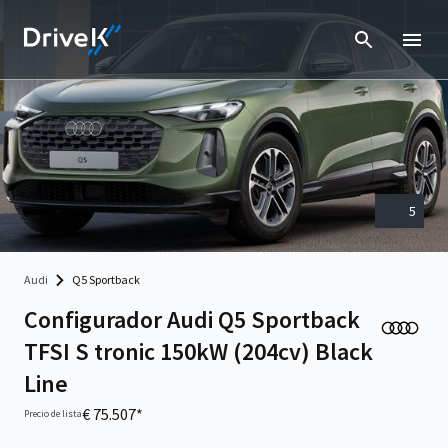
5
Audi
Q5 Sportback
Configurador Audi Q5 Sportback
TFSI S tronic 150kW (204cv) Black
Line
€ 75.507*
Precio de lista