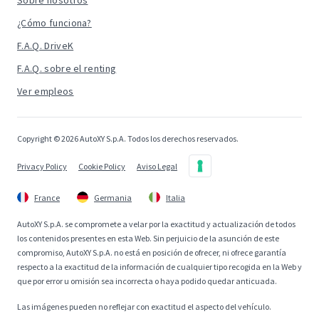
Sobre nosotros
¿Cómo funciona?
F.A.Q. DriveK
F.A.Q. sobre el renting
Ver empleos
Copyright © 2026 AutoXY S.p.A. Todos los derechos reservados.
Privacy Policy
Cookie Policy
Aviso Legal
France
Germania
Italia
AutoXY S.p.A. se compromete a velar por la exactitud y actualización de todos
los contenidos presentes en esta Web. Sin perjuicio de la asunción de este
compromiso, AutoXY S.p.A. no está en posición de ofrecer, ni ofrece garantía
respecto a la exactitud de la información de cualquier tipo recogida en la Web y
que por error u omisión sea incorrecta o haya podido quedar anticuada.
Las imágenes pueden no reflejar con exactitud el aspecto del vehículo.