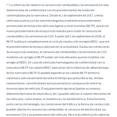
** La información relativa al consumo de combustible y las emisiones ha sido
determinada de conformidad con los procedimientos de medición
contemplados por la normativa. Desde el 1 de septiembre de 2017, ciertos
vehículos nuevos ya han sido homologados mediante el procedimiento
armonizado de ensayo de vehículos ligeros a nivel mundial (WLTP), que es un
nuevo procedimiento de ensayo más realista para medir el consumo de
combustible y las emisiones de CO2. A partir del 1 de septiembre de 2018, el
WLTP sustituyó completamente al ciclo de conducción europeo NEDC, que era
el procedimiento de ensayo utilizado en la actualidad. Dadas las condiciones
de ensayo más realistas, el consumo de combustible y las emisiones de CO2
medidos con arreglo al WLTP suelen ser más elevados que los medidos con
arreglo al NEDC. En caso de vehículos homologados de conformidad con la
normativa WLTP, los valores NEDC derivarían de la información obtenida bajo
dicha normativa WLTP. Es posible especificar los valores WLTP de forma
voluntaria adicionalmente durante el tiempo que prescribe la ley. Ambos
valores tienen como finalidad exclusivamente la comparación entre los
diversos tipos de vehículo. El equipamiento opcional (partes accesorias,
diferentes formatos de neumático, etc.) pueden afectar a valores relevantes de
los vehículos, como el peso, la resistencia y la aerodinámica. Estos factores,
junto con la climatología, las condiciones del tráfico y la forma de conducción,
pueden afectar el consumo de combustible, el consumo de electricidad, las
emisiones CO2 y las prestaciones del vehículo. Para más información sobre los