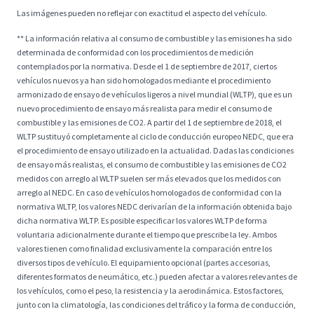
Las imágenes pueden no reflejar con exactitud el aspecto del vehículo.
** La información relativa al consumo de combustible y las emisiones ha sido
determinada de conformidad con los procedimientos de medición
contemplados por la normativa. Desde el 1 de septiembre de 2017, ciertos
vehículos nuevos ya han sido homologados mediante el procedimiento
armonizado de ensayo de vehículos ligeros a nivel mundial (WLTP), que es un
nuevo procedimiento de ensayo más realista para medir el consumo de
combustible y las emisiones de CO2. A partir del 1 de septiembre de 2018, el
WLTP sustituyó completamente al ciclo de conducción europeo NEDC, que era
el procedimiento de ensayo utilizado en la actualidad. Dadas las condiciones
de ensayo más realistas, el consumo de combustible y las emisiones de CO2
medidos con arreglo al WLTP suelen ser más elevados que los medidos con
arreglo al NEDC. En caso de vehículos homologados de conformidad con la
normativa WLTP, los valores NEDC derivarían de la información obtenida bajo
dicha normativa WLTP. Es posible especificar los valores WLTP de forma
voluntaria adicionalmente durante el tiempo que prescribe la ley. Ambos
valores tienen como finalidad exclusivamente la comparación entre los
diversos tipos de vehículo. El equipamiento opcional (partes accesorias,
diferentes formatos de neumático, etc.) pueden afectar a valores relevantes de
los vehículos, como el peso, la resistencia y la aerodinámica. Estos factores,
junto con la climatología, las condiciones del tráfico y la forma de conducción,