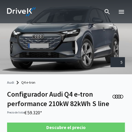
5
Audi
Q4 e-tron
Configurador Audi Q4 e-tron
performance 210kW 82kWh S line
€ 59.320*
Precio de lista
Descubre el precio