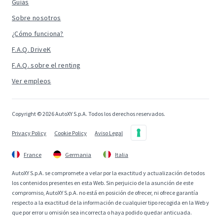
Guías
Sobre nosotros
¿Cómo funciona?
F.A.Q. DriveK
F.A.Q. sobre el renting
Ver empleos
Copyright © 2026 AutoXY S.p.A. Todos los derechos reservados.
Privacy Policy
Cookie Policy
Aviso Legal
France
Germania
Italia
AutoXY S.p.A. se compromete a velar por la exactitud y actualización de todos
los contenidos presentes en esta Web. Sin perjuicio de la asunción de este
compromiso, AutoXY S.p.A. no está en posición de ofrecer, ni ofrece garantía
respecto a la exactitud de la información de cualquier tipo recogida en la Web y
que por error u omisión sea incorrecta o haya podido quedar anticuada.