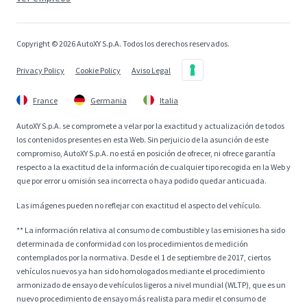
Copyright © 2026 AutoXY S.p.A. Todos los derechos reservados.
Privacy Policy
Cookie Policy
Aviso Legal
France
Germania
Italia
AutoXY S.p.A. se compromete a velar por la exactitud y actualización de todos
los contenidos presentes en esta Web. Sin perjuicio de la asunción de este
compromiso, AutoXY S.p.A. no está en posición de ofrecer, ni ofrece garantía
respecto a la exactitud de la información de cualquier tipo recogida en la Web y
que por error u omisión sea incorrecta o haya podido quedar anticuada.
Las imágenes pueden no reflejar con exactitud el aspecto del vehículo.
** La información relativa al consumo de combustible y las emisiones ha sido
determinada de conformidad con los procedimientos de medición
contemplados por la normativa. Desde el 1 de septiembre de 2017, ciertos
vehículos nuevos ya han sido homologados mediante el procedimiento
armonizado de ensayo de vehículos ligeros a nivel mundial (WLTP), que es un
nuevo procedimiento de ensayo más realista para medir el consumo de