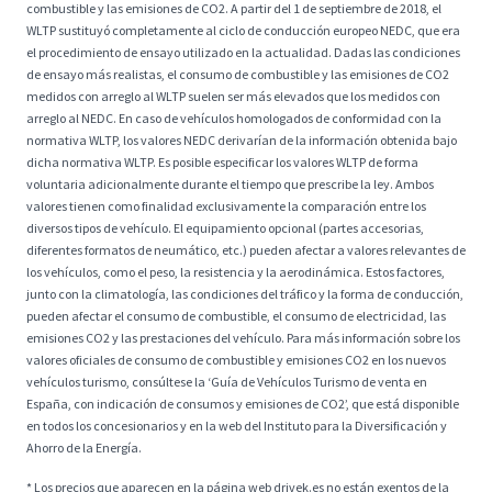
combustible y las emisiones de CO2. A partir del 1 de septiembre de 2018, el
WLTP sustituyó completamente al ciclo de conducción europeo NEDC, que era
el procedimiento de ensayo utilizado en la actualidad. Dadas las condiciones
de ensayo más realistas, el consumo de combustible y las emisiones de CO2
medidos con arreglo al WLTP suelen ser más elevados que los medidos con
arreglo al NEDC. En caso de vehículos homologados de conformidad con la
normativa WLTP, los valores NEDC derivarían de la información obtenida bajo
dicha normativa WLTP. Es posible especificar los valores WLTP de forma
voluntaria adicionalmente durante el tiempo que prescribe la ley. Ambos
valores tienen como finalidad exclusivamente la comparación entre los
diversos tipos de vehículo. El equipamiento opcional (partes accesorias,
diferentes formatos de neumático, etc.) pueden afectar a valores relevantes de
los vehículos, como el peso, la resistencia y la aerodinámica. Estos factores,
junto con la climatología, las condiciones del tráfico y la forma de conducción,
pueden afectar el consumo de combustible, el consumo de electricidad, las
emisiones CO2 y las prestaciones del vehículo. Para más información sobre los
valores oficiales de consumo de combustible y emisiones CO2 en los nuevos
vehículos turismo, consúltese la ‘Guía de Vehículos Turismo de venta en
España, con indicación de consumos y emisiones de CO2’, que está disponible
en todos los concesionarios y en la web del Instituto para la Diversificación y
Ahorro de la Energía.
* Los precios que aparecen en la página web drivek.es no están exentos de la