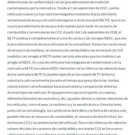
determinada de conformidad con los procedimientos de medición
contemplados por la normativa. Desde el 1 de septiembre de 2017, ciertos
vehículos nuevos ya han sido homologados mediante el procedimiento
armonizado de ensayo de vehículos ligeros a nivel mundial (WLTP), que es un
nuevo procedimiento de ensayo más realista para medir el consumo de
combustible y las emisiones de CO2. A partir del 1 de septiembre de 2018, el
WLTP sustituyó completamente al ciclo de conducción europeo NEDC, que era
el procedimiento de ensayo utilizado en la actualidad. Dadas las condiciones
de ensayo más realistas, el consumo de combustible y las emisiones de CO2
medidos con arreglo al WLTP suelen ser más elevados que los medidos con
arreglo al NEDC. En caso de vehículos homologados de conformidad con la
normativa WLTP, los valores NEDC derivarían de la información obtenida bajo
dicha normativa WLTP. Es posible especificar los valores WLTP de forma
voluntaria adicionalmente durante el tiempo que prescribe la ley. Ambos
valores tienen como finalidad exclusivamente la comparación entre los
diversos tipos de vehículo. El equipamiento opcional (partes accesorias,
diferentes formatos de neumático, etc.) pueden afectar a valores relevantes de
los vehículos, como el peso, la resistencia y la aerodinámica. Estos factores,
junto con la climatología, las condiciones del tráfico y la forma de conducción,
pueden afectar el consumo de combustible, el consumo de electricidad, las
emisiones CO2 y las prestaciones del vehículo. Para más información sobre los
valores oficiales de consumo de combustible y emisiones CO2 en los nuevos
vehículos turismo, consúltese la ‘Guía de Vehículos Turismo de venta en