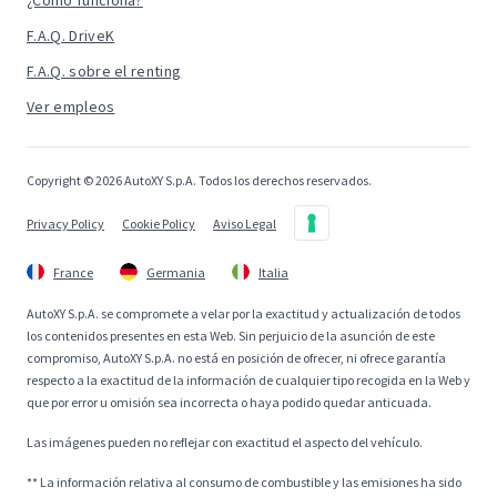
¿Cómo funciona?
F.A.Q. DriveK
F.A.Q. sobre el renting
Ver empleos
Copyright © 2026 AutoXY S.p.A. Todos los derechos reservados.
Privacy Policy
Cookie Policy
Aviso Legal
France
Germania
Italia
AutoXY S.p.A. se compromete a velar por la exactitud y actualización de todos
los contenidos presentes en esta Web. Sin perjuicio de la asunción de este
compromiso, AutoXY S.p.A. no está en posición de ofrecer, ni ofrece garantía
respecto a la exactitud de la información de cualquier tipo recogida en la Web y
que por error u omisión sea incorrecta o haya podido quedar anticuada.
Las imágenes pueden no reflejar con exactitud el aspecto del vehículo.
** La información relativa al consumo de combustible y las emisiones ha sido