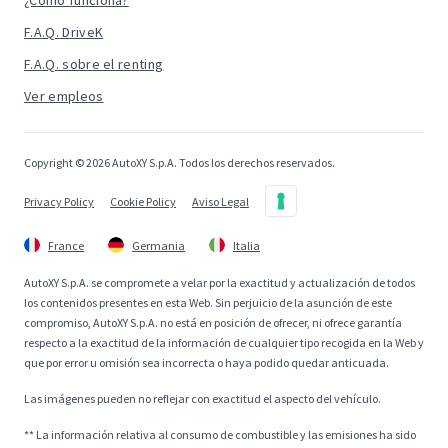
¿Cómo funciona?
F.A.Q. DriveK
F.A.Q. sobre el renting
Ver empleos
Copyright © 2026 AutoXY S.p.A. Todos los derechos reservados.
Privacy Policy
Cookie Policy
Aviso Legal
France
Germania
Italia
AutoXY S.p.A. se compromete a velar por la exactitud y actualización de todos
los contenidos presentes en esta Web. Sin perjuicio de la asunción de este
compromiso, AutoXY S.p.A. no está en posición de ofrecer, ni ofrece garantía
respecto a la exactitud de la información de cualquier tipo recogida en la Web y
que por error u omisión sea incorrecta o haya podido quedar anticuada.
Las imágenes pueden no reflejar con exactitud el aspecto del vehículo.
** La información relativa al consumo de combustible y las emisiones ha sido