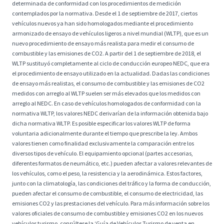
determinada de conformidad con los procedimientos de medición
contemplados por la normativa. Desde el 1 de septiembre de 2017, ciertos
vehículos nuevos ya han sido homologados mediante el procedimiento
armonizado de ensayo de vehículos ligeros a nivel mundial (WLTP), que es un
nuevo procedimiento de ensayo más realista para medir el consumo de
combustible y las emisiones de CO2. A partir del 1 de septiembre de 2018, el
WLTP sustituyó completamente al ciclo de conducción europeo NEDC, que era
el procedimiento de ensayo utilizado en la actualidad. Dadas las condiciones
de ensayo más realistas, el consumo de combustible y las emisiones de CO2
medidos con arreglo al WLTP suelen ser más elevados que los medidos con
arreglo al NEDC. En caso de vehículos homologados de conformidad con la
normativa WLTP, los valores NEDC derivarían de la información obtenida bajo
dicha normativa WLTP. Es posible especificar los valores WLTP de forma
voluntaria adicionalmente durante el tiempo que prescribe la ley. Ambos
valores tienen como finalidad exclusivamente la comparación entre los
diversos tipos de vehículo. El equipamiento opcional (partes accesorias,
diferentes formatos de neumático, etc.) pueden afectar a valores relevantes de
los vehículos, como el peso, la resistencia y la aerodinámica. Estos factores,
junto con la climatología, las condiciones del tráfico y la forma de conducción,
pueden afectar el consumo de combustible, el consumo de electricidad, las
emisiones CO2 y las prestaciones del vehículo. Para más información sobre los
valores oficiales de consumo de combustible y emisiones CO2 en los nuevos
vehículos turismo, consúltese la ‘Guía de Vehículos Turismo de venta en