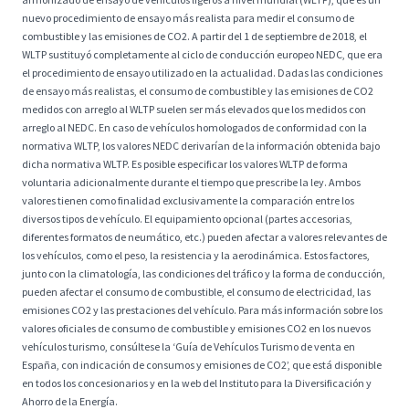
nuevo procedimiento de ensayo más realista para medir el consumo de
combustible y las emisiones de CO2. A partir del 1 de septiembre de 2018, el
WLTP sustituyó completamente al ciclo de conducción europeo NEDC, que era
el procedimiento de ensayo utilizado en la actualidad. Dadas las condiciones
de ensayo más realistas, el consumo de combustible y las emisiones de CO2
medidos con arreglo al WLTP suelen ser más elevados que los medidos con
arreglo al NEDC. En caso de vehículos homologados de conformidad con la
normativa WLTP, los valores NEDC derivarían de la información obtenida bajo
dicha normativa WLTP. Es posible especificar los valores WLTP de forma
voluntaria adicionalmente durante el tiempo que prescribe la ley. Ambos
valores tienen como finalidad exclusivamente la comparación entre los
diversos tipos de vehículo. El equipamiento opcional (partes accesorias,
diferentes formatos de neumático, etc.) pueden afectar a valores relevantes de
los vehículos, como el peso, la resistencia y la aerodinámica. Estos factores,
junto con la climatología, las condiciones del tráfico y la forma de conducción,
pueden afectar el consumo de combustible, el consumo de electricidad, las
emisiones CO2 y las prestaciones del vehículo. Para más información sobre los
valores oficiales de consumo de combustible y emisiones CO2 en los nuevos
vehículos turismo, consúltese la ‘Guía de Vehículos Turismo de venta en
España, con indicación de consumos y emisiones de CO2’, que está disponible
en todos los concesionarios y en la web del Instituto para la Diversificación y
Ahorro de la Energía.