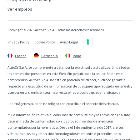
Ver empleos
Copyright © 2026 AutoXY S.p.A. Todos los derechos reservados.
Privacy Policy
Cookie Policy
Aviso Legal
France
Germania
Italia
AutoXY S.p.A. se compromete a velar por la exactitud y actualización de todos
los contenidos presentes en esta Web. Sin perjuicio de la asunción de este
compromiso, AutoXY S.p.A. no está en posición de ofrecer, ni ofrece garantía
respecto a la exactitud de la información de cualquier tipo recogida en la Web y
que por error u omisión sea incorrecta o haya podido quedar anticuada.
Las imágenes pueden no reflejar con exactitud el aspecto del vehículo.
** La información relativa al consumo de combustible y las emisiones ha sido
determinada de conformidad con los procedimientos de medición
contemplados por la normativa. Desde el 1 de septiembre de 2017, ciertos
vehículos nuevos ya han sido homologados mediante el procedimiento
armonizado de ensayo de vehículos ligeros a nivel mundial (WLTP), que es un