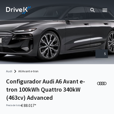
5
Audi
A6 Avant e-tron
Configurador Audi A6 Avant e-
tron 100kWh Quattro 340kW
(463cv) Advanced
€ 88.017*
Precio de lista