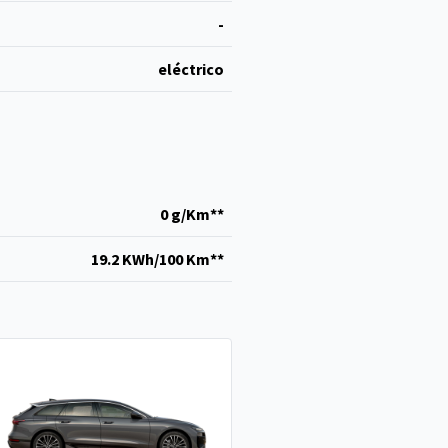
-
eléctrico
0 g/Km**
19.2 KWh/100 Km**