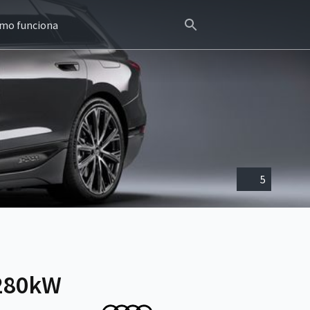
mo funciona
5
 280kW