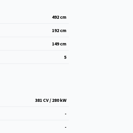
492
cm
192
cm
149
cm
5
381 CV / 280 kW
-
-