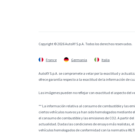
Copyright © 2026 AutoXY S.p.A. Todos los derechos reservados.
France
Germania
Italia
AutoXY S.p.A. se compromete a velar por la exactitud y actualiza
ofrece garantía respecto a la exactitud de la información de cu
Las imágenes pueden no reflejar con exactitud el aspecto del v
** La información relativa al consumo de combustible y las e
ciertos vehículos nuevos ya han sido homologados mediante el
el consumo de combustible y las emisiones de CO2. A partir del
actualidad. Dadas las condiciones de ensayo más realistas, el
vehículos homologados de conformidad con la normativa WLTP, l