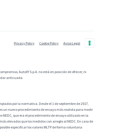
Privacy Policy
Cookie Policy
Aviso Legal
ompromiso, AutoXY S.p.A. no está en posición de ofrecer, ni
uedar anticuada.
plados por la normativa. Desde el 1 de septiembre de 2017,
 es un nuevo procedimiento de ensayo más realista para medir
eo NEDC, que era el procedimiento de ensayo utilizado en la
 más elevados que los medidos con arreglo al NEDC. En caso de
sible especificar los valores WLTP de forma voluntaria