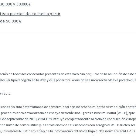
30.000 y 50.000€
Lista precios de coches a partir
de 50.000 €
ción de todos los contenidos presentes en esta Web. Sin perjuicio de la asunción de este c
alquier tipo recogida en la Web y que por error u omisión sea incorrecta o haya podido q
ehículo.
misiones ha sido determinada de conformidad con los procedimientos de medición contem
 procedimiento armonizado de ensayo de vehículos ligeros a nivel mundial (WLTP), que
 1 de septiembre de 2018, el WLTP sustituyó completamente al ciclo de conducción europ
 consumo de combustible y las emisiones de CO2 medidos con arreglo al WLTP suelen ser
os valores NEDC derivarían de la información obtenida bajo dicha normativa WLTP. Es po