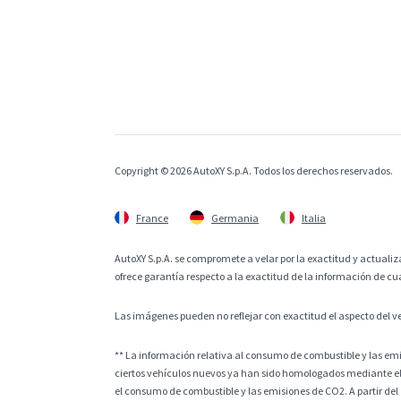
Copyright © 2026 AutoXY S.p.A. Todos los derechos reservados.
France
Germania
Italia
AutoXY S.p.A. se compromete a velar por la exactitud y actualiza
ofrece garantía respecto a la exactitud de la información de cu
Las imágenes pueden no reflejar con exactitud el aspecto del v
** La información relativa al consumo de combustible y las e
ciertos vehículos nuevos ya han sido homologados mediante el
el consumo de combustible y las emisiones de CO2. A partir del