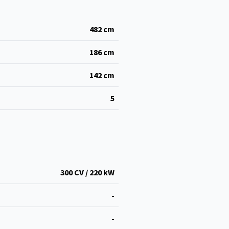
482
cm
186
cm
142
cm
5
300 CV / 220 kW
-
-