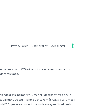
Privacy Policy
Cookie Policy
Aviso Legal
ompromiso, AutoXY S.p.A. no está en posición de ofrecer, ni
uedar anticuada.
plados por la normativa. Desde el 1 de septiembre de 2017,
 es un nuevo procedimiento de ensayo más realista para medir
eo NEDC, que era el procedimiento de ensayo utilizado en la