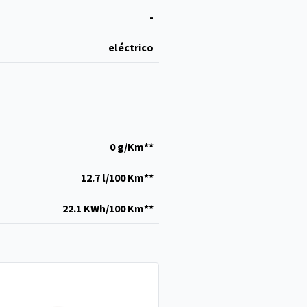
-
eléctrico
0 g/Km**
12.7 l/100 Km**
22.1 KWh/100 Km**