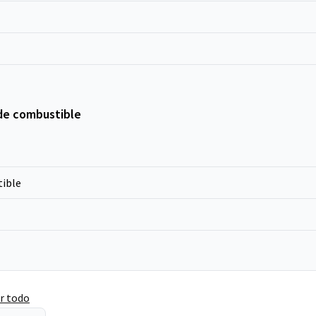
de combustible
ible
r todo