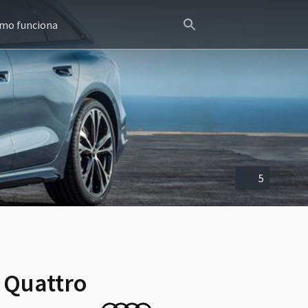
mo funciona
5
 Quattro