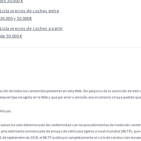
los 30.000 €
Lista precios de coches entre
30.000 y 50.000€
Lista precios de coches a partir
de 50.000 €
ción de todos los contenidos presentes en esta Web. Sin perjuicio de la asunción de este c
alquier tipo recogida en la Web y que por error u omisión sea incorrecta o haya podido q
ehículo.
misiones ha sido determinada de conformidad con los procedimientos de medición contem
 procedimiento armonizado de ensayo de vehículos ligeros a nivel mundial (WLTP), que
 1 de septiembre de 2018, el WLTP sustituyó completamente al ciclo de conducción europ