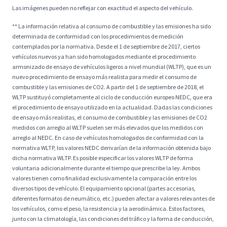
Las imágenes pueden no reflejar con exactitud el aspecto del vehículo.
** La información relativa al consumo de combustible y las emisiones ha sido
determinada de conformidad con los procedimientos de medición
contemplados por la normativa. Desde el 1 de septiembre de 2017, ciertos
vehículos nuevos ya han sido homologados mediante el procedimiento
armonizado de ensayo de vehículos ligeros a nivel mundial (WLTP), que es un
nuevo procedimiento de ensayo más realista para medir el consumo de
combustible y las emisiones de CO2. A partir del 1 de septiembre de 2018, el
WLTP sustituyó completamente al ciclo de conducción europeo NEDC, que era
el procedimiento de ensayo utilizado en la actualidad. Dadas las condiciones
de ensayo más realistas, el consumo de combustible y las emisiones de CO2
medidos con arreglo al WLTP suelen ser más elevados que los medidos con
arreglo al NEDC. En caso de vehículos homologados de conformidad con la
normativa WLTP, los valores NEDC derivarían de la información obtenida bajo
dicha normativa WLTP. Es posible especificar los valores WLTP de forma
voluntaria adicionalmente durante el tiempo que prescribe la ley. Ambos
valores tienen como finalidad exclusivamente la comparación entre los
diversos tipos de vehículo. El equipamiento opcional (partes accesorias,
diferentes formatos de neumático, etc.) pueden afectar a valores relevantes de
los vehículos, como el peso, la resistencia y la aerodinámica. Estos factores,
junto con la climatología, las condiciones del tráfico y la forma de conducción,