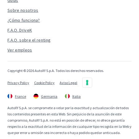
Guías
Sobre nosotros
¿Cómo funciona?
F.A.Q. DriveK
F.A.Q. sobre el renting
Ver empleos
Copyright © 2026 AutoXY S.p.A. Todos los derechos reservados.
Privacy Policy
Cookie Policy
Aviso Legal
France
Germania
Italia
AutoXY S.p.A. se compromete a velar por la exactitud y actualización de todos
los contenidos presentes en esta Web. Sin perjuicio de la asunción de este
compromiso, AutoXY S.p.A. no está en posición de ofrecer, ni ofrece garantía
respecto a la exactitud de la información de cualquier tipo recogida en la Web y
que por error u omisión sea incorrecta o haya podido quedar anticuada.