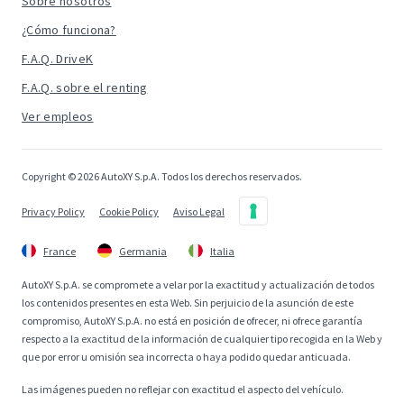
Sobre nosotros
¿Cómo funciona?
F.A.Q. DriveK
F.A.Q. sobre el renting
Ver empleos
Copyright © 2026 AutoXY S.p.A. Todos los derechos reservados.
Privacy Policy
Cookie Policy
Aviso Legal
France
Germania
Italia
AutoXY S.p.A. se compromete a velar por la exactitud y actualización de todos
los contenidos presentes en esta Web. Sin perjuicio de la asunción de este
compromiso, AutoXY S.p.A. no está en posición de ofrecer, ni ofrece garantía
respecto a la exactitud de la información de cualquier tipo recogida en la Web y
que por error u omisión sea incorrecta o haya podido quedar anticuada.
Las imágenes pueden no reflejar con exactitud el aspecto del vehículo.