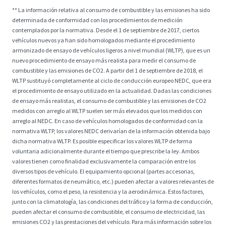
** La información relativa al consumo de combustible y las emisiones ha sido
determinada de conformidad con los procedimientos de medición
contemplados por la normativa. Desde el 1 de septiembre de 2017, ciertos
vehículos nuevos ya han sido homologados mediante el procedimiento
armonizado de ensayo de vehículos ligeros a nivel mundial (WLTP), que es un
nuevo procedimiento de ensayo más realista para medir el consumo de
combustible y las emisiones de CO2. A partir del 1 de septiembre de 2018, el
WLTP sustituyó completamente al ciclo de conducción europeo NEDC, que era
el procedimiento de ensayo utilizado en la actualidad. Dadas las condiciones
de ensayo más realistas, el consumo de combustible y las emisiones de CO2
medidos con arreglo al WLTP suelen ser más elevados que los medidos con
arreglo al NEDC. En caso de vehículos homologados de conformidad con la
normativa WLTP, los valores NEDC derivarían de la información obtenida bajo
dicha normativa WLTP. Es posible especificar los valores WLTP de forma
voluntaria adicionalmente durante el tiempo que prescribe la ley. Ambos
valores tienen como finalidad exclusivamente la comparación entre los
diversos tipos de vehículo. El equipamiento opcional (partes accesorias,
diferentes formatos de neumático, etc.) pueden afectar a valores relevantes de
los vehículos, como el peso, la resistencia y la aerodinámica. Estos factores,
junto con la climatología, las condiciones del tráfico y la forma de conducción,
pueden afectar el consumo de combustible, el consumo de electricidad, las
emisiones CO2 y las prestaciones del vehículo. Para más información sobre los