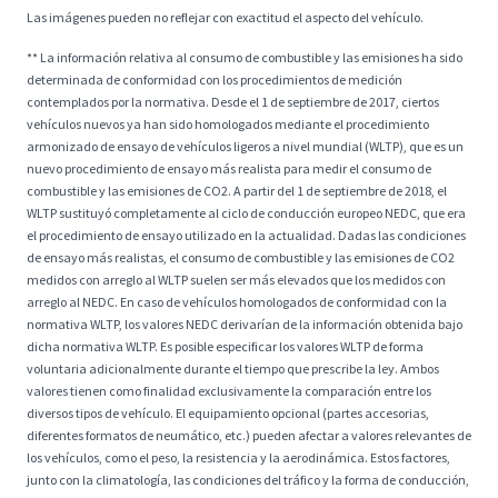
Las imágenes pueden no reflejar con exactitud el aspecto del vehículo.
** La información relativa al consumo de combustible y las emisiones ha sido
determinada de conformidad con los procedimientos de medición
contemplados por la normativa. Desde el 1 de septiembre de 2017, ciertos
vehículos nuevos ya han sido homologados mediante el procedimiento
armonizado de ensayo de vehículos ligeros a nivel mundial (WLTP), que es un
nuevo procedimiento de ensayo más realista para medir el consumo de
combustible y las emisiones de CO2. A partir del 1 de septiembre de 2018, el
WLTP sustituyó completamente al ciclo de conducción europeo NEDC, que era
el procedimiento de ensayo utilizado en la actualidad. Dadas las condiciones
de ensayo más realistas, el consumo de combustible y las emisiones de CO2
medidos con arreglo al WLTP suelen ser más elevados que los medidos con
arreglo al NEDC. En caso de vehículos homologados de conformidad con la
normativa WLTP, los valores NEDC derivarían de la información obtenida bajo
dicha normativa WLTP. Es posible especificar los valores WLTP de forma
voluntaria adicionalmente durante el tiempo que prescribe la ley. Ambos
valores tienen como finalidad exclusivamente la comparación entre los
diversos tipos de vehículo. El equipamiento opcional (partes accesorias,
diferentes formatos de neumático, etc.) pueden afectar a valores relevantes de
los vehículos, como el peso, la resistencia y la aerodinámica. Estos factores,
junto con la climatología, las condiciones del tráfico y la forma de conducción,