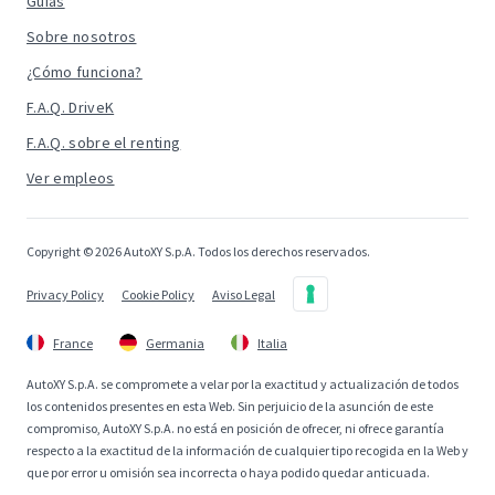
Guías
Sobre nosotros
¿Cómo funciona?
F.A.Q. DriveK
F.A.Q. sobre el renting
Ver empleos
Copyright © 2026 AutoXY S.p.A. Todos los derechos reservados.
Privacy Policy
Cookie Policy
Aviso Legal
France
Germania
Italia
AutoXY S.p.A. se compromete a velar por la exactitud y actualización de todos
los contenidos presentes en esta Web. Sin perjuicio de la asunción de este
compromiso, AutoXY S.p.A. no está en posición de ofrecer, ni ofrece garantía
respecto a la exactitud de la información de cualquier tipo recogida en la Web y
que por error u omisión sea incorrecta o haya podido quedar anticuada.