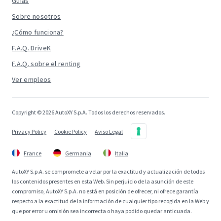
Guías
Sobre nosotros
¿Cómo funciona?
F.A.Q. DriveK
F.A.Q. sobre el renting
Ver empleos
Copyright © 2026 AutoXY S.p.A. Todos los derechos reservados.
Privacy Policy
Cookie Policy
Aviso Legal
France
Germania
Italia
AutoXY S.p.A. se compromete a velar por la exactitud y actualización de todos
los contenidos presentes en esta Web. Sin perjuicio de la asunción de este
compromiso, AutoXY S.p.A. no está en posición de ofrecer, ni ofrece garantía
respecto a la exactitud de la información de cualquier tipo recogida en la Web y
que por error u omisión sea incorrecta o haya podido quedar anticuada.