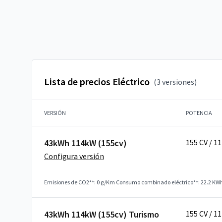
Lista de precios Eléctrico
(3 versiones)
VERSIÓN
POTENCIA
43kWh 114kW (155cv)
155 CV / 1
Configura versión
Emisiones de CO2**: 0 g/Km
Consumo combinado eléctrico**: 22.2 KW
43kWh 114kW (155cv) Turismo
155 CV / 1