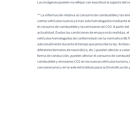
Las imágenes pueden no reflejar con exactitud el aspecto del v
** La información relativa al consumo de combustible y las e
ciertos vehículos nuevos ya han sido homologados mediante el
el consumo de combustible y las emisiones de CO2. A partir del
actualidad. Dadas las condiciones de ensayo más realistas, el
vehículos homologados de conformidad con la normativa WLTP, l
adicionalmente durante el tiempo que prescribe la ley. Ambos v
diferentes formatos de neumático, etc.) pueden afectar a valores
forma de conducción, pueden afectar el consumo de combustible
combustible y emisiones CO2 en los nuevos vehículos turismo, 
concesionarios y en la web del Instituto para la Diversificación 
* Los precios que aparecen en la página web drivek.es no están 
límites establecidos por la fecha de publicación y la duración