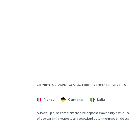
Copyright © 2026 AutoXY S.p.A. Todos los derechos reservados.
France
Germania
Italia
AutoXY S.p.A. se compromete a velar por la exactitud y actualiza
ofrece garantía respecto a la exactitud de la información de cu