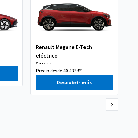
Renault Megane E-Tech
MI
eléctrico
El
2
versions
1
ve
Precio desde 40.437 €*
Pre
Descubrir más