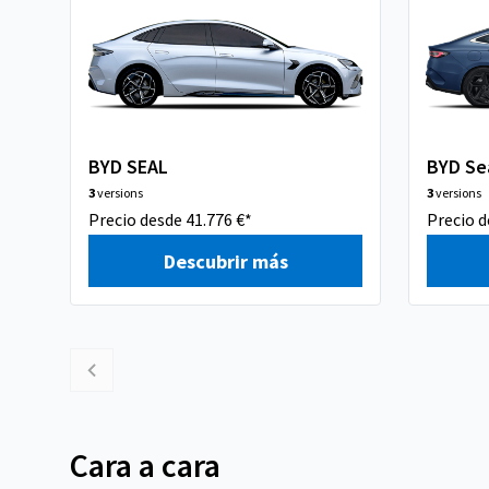
BYD SEAL
BYD Sea
3
versions
3
versions
Precio desde 41.776 €*
Precio d
Descubrir más
Cara a cara