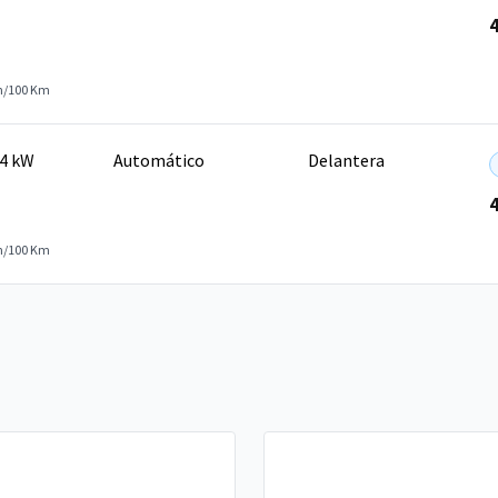
h/100 Km
14 kW
Automático
Delantera
h/100 Km