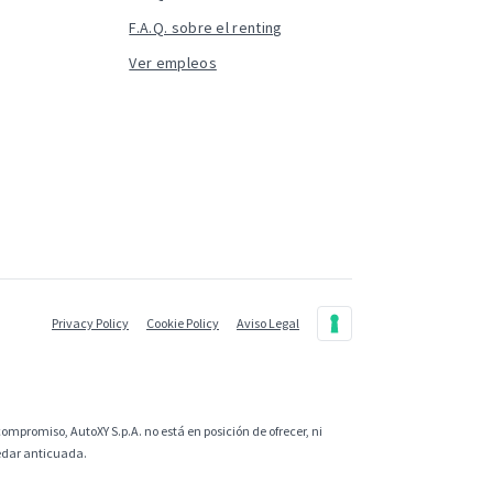
F.A.Q. sobre el renting
Ver empleos
Privacy Policy
Cookie Policy
Aviso Legal
ompromiso, AutoXY S.p.A. no está en posición de ofrecer, ni
uedar anticuada.