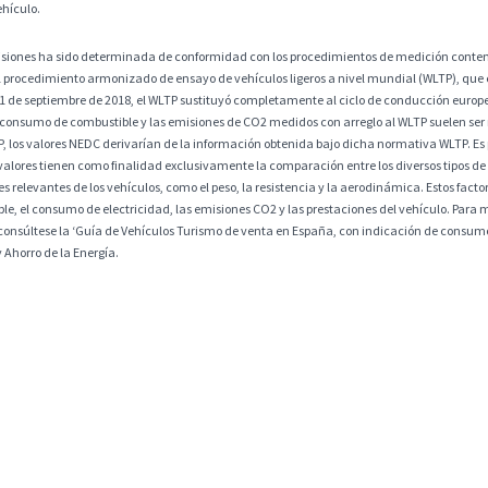
ehículo.
misiones ha sido determinada de conformidad con los procedimientos de medición contem
 procedimiento armonizado de ensayo de vehículos ligeros a nivel mundial (WLTP), que
 1 de septiembre de 2018, el WLTP sustituyó completamente al ciclo de conducción europ
 consumo de combustible y las emisiones de CO2 medidos con arreglo al WLTP suelen ser
os valores NEDC derivarían de la información obtenida bajo dicha normativa WLTP. Es po
alores tienen como finalidad exclusivamente la comparación entre los diversos tipos de 
 relevantes de los vehículos, como el peso, la resistencia y la aerodinámica. Estos factore
, el consumo de electricidad, las emisiones CO2 y las prestaciones del vehículo. Para m
consúltese la ‘Guía de Vehículos Turismo de venta en España, con indicación de consumos
y Ahorro de la Energía.
exentos de la posibilidad de error, aunque estén sujetos a un cuidadoso y escrupuloso co
 de las ofertas. DriveK se compromete a actualizar rápidamente toda la información mostra