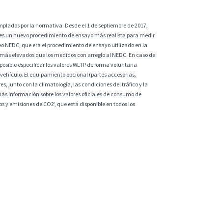
plados por la normativa. Desde el 1 de septiembre de 2017,
 es un nuevo procedimiento de ensayo más realista para medir
eo NEDC, que era el procedimiento de ensayo utilizado en la
 más elevados que los medidos con arreglo al NEDC. En caso de
sible especificar los valores WLTP de forma voluntaria
vehículo. El equipamiento opcional (partes accesorias,
s, junto con la climatología, las condiciones del tráfico y la
ás información sobre los valores oficiales de consumo de
 y emisiones de CO2’, que está disponible en todos los
ntrol. Cualquier inexactitud puede ser consecuencia de los
da y no se hará responsable de posibles errores.