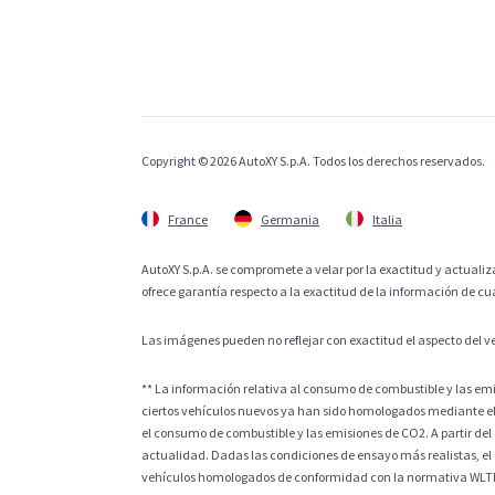
Copyright © 2026 AutoXY S.p.A. Todos los derechos reservados.
France
Germania
Italia
AutoXY S.p.A. se compromete a velar por la exactitud y actualiza
ofrece garantía respecto a la exactitud de la información de cu
Las imágenes pueden no reflejar con exactitud el aspecto del v
** La información relativa al consumo de combustible y las e
ciertos vehículos nuevos ya han sido homologados mediante el
el consumo de combustible y las emisiones de CO2. A partir del
actualidad. Dadas las condiciones de ensayo más realistas, el
vehículos homologados de conformidad con la normativa WLTP, l