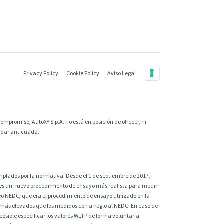
Privacy Policy
Cookie Policy
Aviso Legal
ompromiso, AutoXY S.p.A. no está en posición de ofrecer, ni
uedar anticuada.
plados por la normativa. Desde el 1 de septiembre de 2017,
 es un nuevo procedimiento de ensayo más realista para medir
eo NEDC, que era el procedimiento de ensayo utilizado en la
 más elevados que los medidos con arreglo al NEDC. En caso de
sible especificar los valores WLTP de forma voluntaria