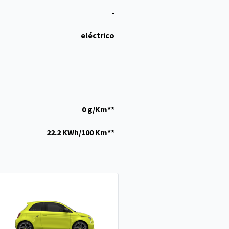
-
eléctrico
0 g/Km**
22.2 KWh/100 Km**