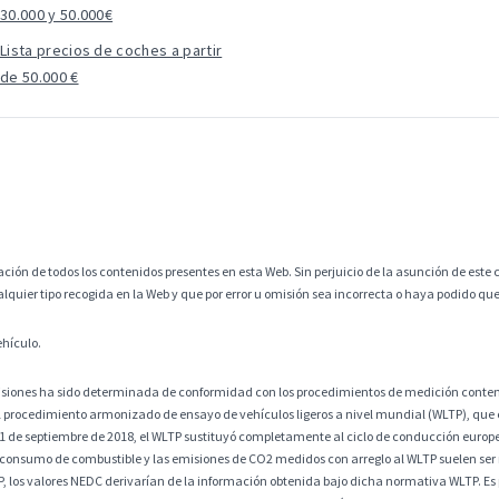
30.000 y 50.000€
Lista precios de coches a partir
de 50.000 €
ción de todos los contenidos presentes en esta Web. Sin perjuicio de la asunción de este c
alquier tipo recogida en la Web y que por error u omisión sea incorrecta o haya podido q
ehículo.
misiones ha sido determinada de conformidad con los procedimientos de medición contem
 procedimiento armonizado de ensayo de vehículos ligeros a nivel mundial (WLTP), que
 1 de septiembre de 2018, el WLTP sustituyó completamente al ciclo de conducción europ
 consumo de combustible y las emisiones de CO2 medidos con arreglo al WLTP suelen ser
os valores NEDC derivarían de la información obtenida bajo dicha normativa WLTP. Es po