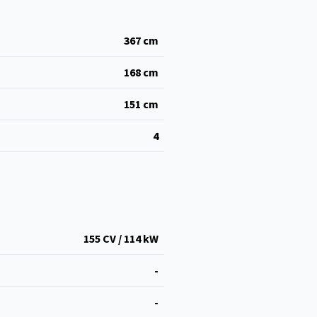
367
cm
168
cm
151
cm
4
155 CV / 114 kW
-
-