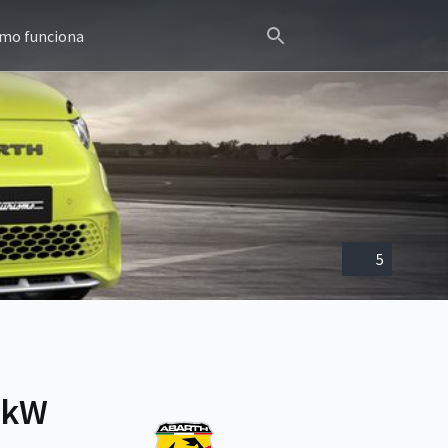
mo funciona
5
4kW