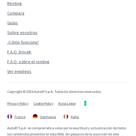
Renting
Compara
Guías
Sobre nosotros
¿Cómo funciona?
F.A.Q. DriveK
F.A.Q. sobre el renting
Ver empleos
Copyright © 2026 AutoXY S.p.A. Todos los derechos reservados.
Privacy Policy
Cookie Policy
Aviso Legal
France
Germania
Italia
AutoXY S.p.A. se compromete a velar por la exactitud y actualización de todos
los contenidos presentes en esta Web. Sin perjuicio de la asunción de este