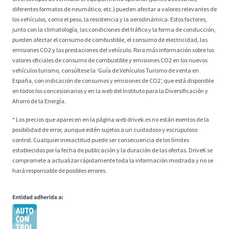
diferentes formatos de neumático, etc.) pueden afectar a valores relevantes de
los vehículos, como el peso, la resistencia y la aerodinámica. Estos factores,
junto con la climatología, las condiciones del tráfico y la forma de conducción,
pueden afectar el consumo de combustible, el consumo de electricidad, las
emisiones CO2 y las prestaciones del vehículo. Para más información sobre los
valores oficiales de consumo de combustible y emisiones CO2 en los nuevos
vehículos turismo, consúltese la ‘Guía de Vehículos Turismo de venta en
España, con indicación de consumos y emisiones de CO2’, que está disponible
en todos los concesionarios y en la web del Instituto para la Diversificación y
Ahorro de la Energía.
* Los precios que aparecen en la página web drivek.es no están exentos de la
posibilidad de error, aunque estén sujetos a un cuidadoso y escrupuloso
control. Cualquier inexactitud puede ser consecuencia de los límites
establecidos por la fecha de publicación y la duración de las ofertas. DriveK se
compromete a actualizar rápidamente toda la información mostrada y no se
hará responsable de posibles errores.