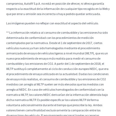
compromiso, AutoXY S.p.A. no está en posición de ofrecer, ni ofrece garantía
respecto a la exactitud de la información de cualquier tipo recogida en la Web y
que por error u omisión sea incorrecta o haya podido quedar anticuada.
Las imágenes pueden no reflejar con exactitud el aspecto del vehículo.
** La información relativa al consumo de combustible y las emisiones ha sido
determinada de conformidad con los procedimientos de medición
contemplados por la normativa. Desde el 1 de septiembre de 2017, ciertos
vehículos nuevos ya han sido homologados mediante el procedimiento
armonizado de ensayo de vehículos ligeros a nivel mundial (WLTP), que es un
nuevo procedimiento de ensayo más realista para medir el consumo de
combustible y las emisiones de CO2. A partir del 1 de septiembre de 2018, el
WLTP sustituyó completamente al ciclo de conducción europeo NEDC, que era
el procedimiento de ensayo utilizado en la actualidad. Dadas las condiciones
de ensayo más realistas, el consumo de combustible y las emisiones de CO2
medidos con arreglo al WLTP suelen ser más elevados que los medidos con
arreglo al NEDC. En caso de vehículos homologados de conformidad con la
normativa WLTP, los valores NEDC derivarían de la información obtenida bajo
dicha normativa WLTP. Es posible especificar los valores WLTP de forma
voluntaria adicionalmente durante el tiempo que prescribe la ley. Ambos
valores tienen como finalidad exclusivamente la comparación entre los
diversos tipos de vehículo. El equipamiento opcional (partes accesorias,