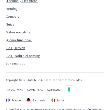
Híbridos y Eléctricos
Renting
Compara
Guías
Sobre nosotros
¿Cómo funciona?
F.A.Q. DriveK
F.A.Q. sobre el renting
Ver empleos
Copyright © 2026 AutoXY S.p.A. Todos los derechos reservados.
Privacy Policy
Cookie Policy
Aviso Legal
France
Germania
Italia
AutoXY S.p.A. se compromete a velar por la exactitud y actualización de todos