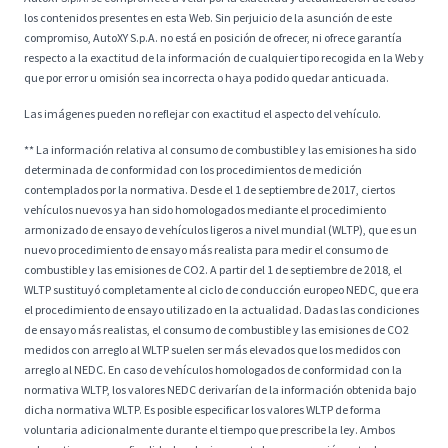
los contenidos presentes en esta Web. Sin perjuicio de la asunción de este
compromiso, AutoXY S.p.A. no está en posición de ofrecer, ni ofrece garantía
respecto a la exactitud de la información de cualquier tipo recogida en la Web y
que por error u omisión sea incorrecta o haya podido quedar anticuada.
Las imágenes pueden no reflejar con exactitud el aspecto del vehículo.
** La información relativa al consumo de combustible y las emisiones ha sido
determinada de conformidad con los procedimientos de medición
contemplados por la normativa. Desde el 1 de septiembre de 2017, ciertos
vehículos nuevos ya han sido homologados mediante el procedimiento
armonizado de ensayo de vehículos ligeros a nivel mundial (WLTP), que es un
nuevo procedimiento de ensayo más realista para medir el consumo de
combustible y las emisiones de CO2. A partir del 1 de septiembre de 2018, el
WLTP sustituyó completamente al ciclo de conducción europeo NEDC, que era
el procedimiento de ensayo utilizado en la actualidad. Dadas las condiciones
de ensayo más realistas, el consumo de combustible y las emisiones de CO2
medidos con arreglo al WLTP suelen ser más elevados que los medidos con
arreglo al NEDC. En caso de vehículos homologados de conformidad con la
normativa WLTP, los valores NEDC derivarían de la información obtenida bajo
dicha normativa WLTP. Es posible especificar los valores WLTP de forma
voluntaria adicionalmente durante el tiempo que prescribe la ley. Ambos