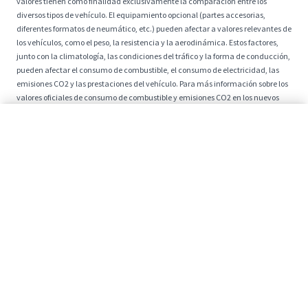
valores tienen como finalidad exclusivamente la comparación entre los
diversos tipos de vehículo. El equipamiento opcional (partes accesorias,
diferentes formatos de neumático, etc.) pueden afectar a valores relevantes de
los vehículos, como el peso, la resistencia y la aerodinámica. Estos factores,
junto con la climatología, las condiciones del tráfico y la forma de conducción,
pueden afectar el consumo de combustible, el consumo de electricidad, las
emisiones CO2 y las prestaciones del vehículo. Para más información sobre los
valores oficiales de consumo de combustible y emisiones CO2 en los nuevos
vehículos turismo, consúltese la ‘Guía de Vehículos Turismo de venta en
Descubre el precio
España, con indicación de consumos y emisiones de CO2’, que está disponible
en todos los concesionarios y en la web del Instituto para la Diversificación y
Ahorro de la Energía.
Configura
* Los precios que aparecen en la página web drivek.es no están exentos de la
posibilidad de error, aunque estén sujetos a un cuidadoso y escrupuloso
control. Cualquier inexactitud puede ser consecuencia de los límites
establecidos por la fecha de publicación y la duración de las ofertas. DriveK se
compromete a actualizar rápidamente toda la información mostrada y no se
hará responsable de posibles errores.