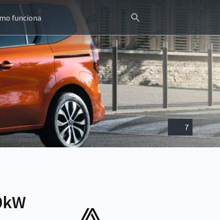
mo funciona
7
70kW