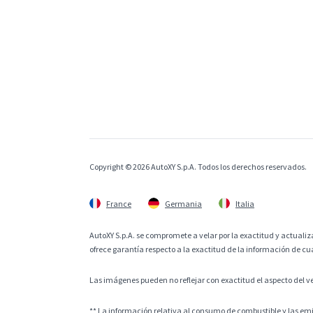
Copyright © 2026 AutoXY S.p.A. Todos los derechos reservados.
France
Germania
Italia
AutoXY S.p.A. se compromete a velar por la exactitud y actualiza
ofrece garantía respecto a la exactitud de la información de cu
Las imágenes pueden no reflejar con exactitud el aspecto del v
** La información relativa al consumo de combustible y las e