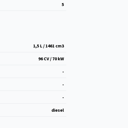
5
1,5 L / 1461 cm
3
96 CV / 70 kW
-
-
-
diesel