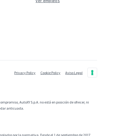
Ver empleos
Privacy Policy
Cookie Policy
Aviso Legal
ompromiso, AutoXY S.p.A. no está en posición de ofrecer, ni
uedar anticuada.
plados por la normativa. Desde el 1 de septiembre de 2017,