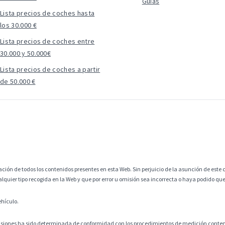
Guías
Lista precios de coches hasta
los 30.000 €
Lista precios de coches entre
30.000 y 50.000€
Lista precios de coches a partir
de 50.000 €
ción de todos los contenidos presentes en esta Web. Sin perjuicio de la asunción de este c
alquier tipo recogida en la Web y que por error u omisión sea incorrecta o haya podido q
ehículo.
misiones ha sido determinada de conformidad con los procedimientos de medición contem