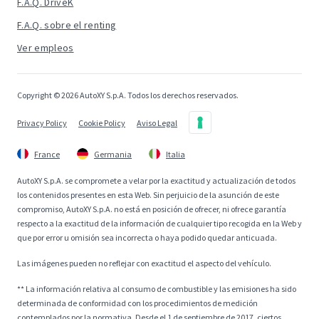
F.A.Q. DriveK
F.A.Q. sobre el renting
Ver empleos
Copyright © 2026 AutoXY S.p.A. Todos los derechos reservados.
Privacy Policy
Cookie Policy
Aviso Legal
France
Germania
Italia
AutoXY S.p.A. se compromete a velar por la exactitud y actualización de todos
los contenidos presentes en esta Web. Sin perjuicio de la asunción de este
compromiso, AutoXY S.p.A. no está en posición de ofrecer, ni ofrece garantía
respecto a la exactitud de la información de cualquier tipo recogida en la Web y
que por error u omisión sea incorrecta o haya podido quedar anticuada.
Las imágenes pueden no reflejar con exactitud el aspecto del vehículo.
** La información relativa al consumo de combustible y las emisiones ha sido
determinada de conformidad con los procedimientos de medición
contemplados por la normativa. Desde el 1 de septiembre de 2017, ciertos