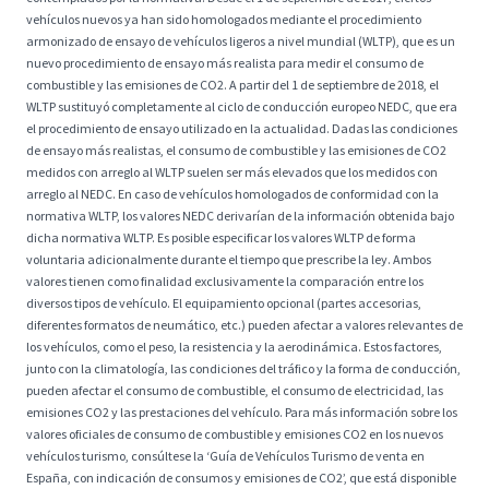
vehículos nuevos ya han sido homologados mediante el procedimiento
armonizado de ensayo de vehículos ligeros a nivel mundial (WLTP), que es un
nuevo procedimiento de ensayo más realista para medir el consumo de
combustible y las emisiones de CO2. A partir del 1 de septiembre de 2018, el
WLTP sustituyó completamente al ciclo de conducción europeo NEDC, que era
el procedimiento de ensayo utilizado en la actualidad. Dadas las condiciones
de ensayo más realistas, el consumo de combustible y las emisiones de CO2
medidos con arreglo al WLTP suelen ser más elevados que los medidos con
arreglo al NEDC. En caso de vehículos homologados de conformidad con la
normativa WLTP, los valores NEDC derivarían de la información obtenida bajo
dicha normativa WLTP. Es posible especificar los valores WLTP de forma
voluntaria adicionalmente durante el tiempo que prescribe la ley. Ambos
valores tienen como finalidad exclusivamente la comparación entre los
diversos tipos de vehículo. El equipamiento opcional (partes accesorias,
diferentes formatos de neumático, etc.) pueden afectar a valores relevantes de
los vehículos, como el peso, la resistencia y la aerodinámica. Estos factores,
junto con la climatología, las condiciones del tráfico y la forma de conducción,
pueden afectar el consumo de combustible, el consumo de electricidad, las
emisiones CO2 y las prestaciones del vehículo. Para más información sobre los
valores oficiales de consumo de combustible y emisiones CO2 en los nuevos
vehículos turismo, consúltese la ‘Guía de Vehículos Turismo de venta en
España, con indicación de consumos y emisiones de CO2’, que está disponible