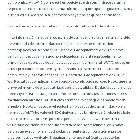
compromiso, AutoXY S.p.A. no está en posición de ofrecer, ni ofrece garantía
respecto a la exactitud de la información de cualquier tipo recogida en la Web y
que por error u omisión sea incorrecta o haya podido quedar anticuada.
Las imágenes pueden no reflejar con exactitud el aspecto del vehículo.
** La información relativa al consumo de combustible y las emisiones ha sido
determinada de conformidad con los procedimientos de medición
contemplados por la normativa. Desde el 1 de septiembre de 2017, ciertos
vehículos nuevos ya han sido homologados mediante el procedimiento
armonizado de ensayo de vehículos ligeros a nivel mundial (WLTP), que es un
nuevo procedimiento de ensayo más realista para medir el consumo de
combustible y las emisiones de CO2. A partir del 1 de septiembre de 2018, el
WLTP sustituyó completamente al ciclo de conducción europeo NEDC, que era
el procedimiento de ensayo utilizado en la actualidad. Dadas las condiciones
de ensayo más realistas, el consumo de combustible y las emisiones de CO2
medidos con arreglo al WLTP suelen ser más elevados que los medidos con
arreglo al NEDC. En caso de vehículos homologados de conformidad con la
normativa WLTP, los valores NEDC derivarían de la información obtenida bajo
dicha normativa WLTP. Es posible especificar los valores WLTP de forma
voluntaria adicionalmente durante el tiempo que prescribe la ley. Ambos
valores tienen como finalidad exclusivamente la comparación entre los
diversos tipos de vehículo. El equipamiento opcional (partes accesorias,