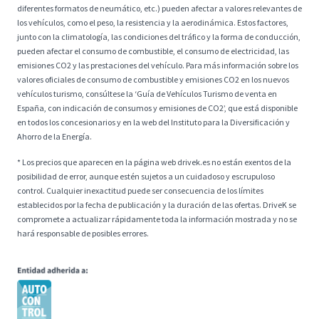
diferentes formatos de neumático, etc.) pueden afectar a valores relevantes de
los vehículos, como el peso, la resistencia y la aerodinámica. Estos factores,
junto con la climatología, las condiciones del tráfico y la forma de conducción,
pueden afectar el consumo de combustible, el consumo de electricidad, las
emisiones CO2 y las prestaciones del vehículo. Para más información sobre los
valores oficiales de consumo de combustible y emisiones CO2 en los nuevos
vehículos turismo, consúltese la ‘Guía de Vehículos Turismo de venta en
España, con indicación de consumos y emisiones de CO2’, que está disponible
en todos los concesionarios y en la web del Instituto para la Diversificación y
Ahorro de la Energía.
* Los precios que aparecen en la página web drivek.es no están exentos de la
posibilidad de error, aunque estén sujetos a un cuidadoso y escrupuloso
control. Cualquier inexactitud puede ser consecuencia de los límites
establecidos por la fecha de publicación y la duración de las ofertas. DriveK se
compromete a actualizar rápidamente toda la información mostrada y no se
hará responsable de posibles errores.