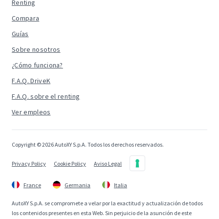
Renting
Compara
Guías
Sobre nosotros
¿Cómo funciona?
F.A.Q. DriveK
F.A.Q. sobre el renting
Ver empleos
Copyright © 2026 AutoXY S.p.A. Todos los derechos reservados.
Privacy Policy
Cookie Policy
Aviso Legal
France
Germania
Italia
AutoXY S.p.A. se compromete a velar por la exactitud y actualización de todos
los contenidos presentes en esta Web. Sin perjuicio de la asunción de este