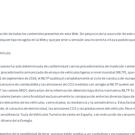
ción de todos los contenidos presentes en esta Web. Sin perjuicio de la asunción de este c
alquier tipo recogida en la Web y que por error u omisión sea incorrecta o haya podido q
ehículo.
misiones ha sido determinada de conformidad con los procedimientos de medición contem
 procedimiento armonizado de ensayo de vehículos ligeros a nivel mundial (WLTP), que
 1 de septiembre de 2018, el WLTP sustituyó completamente al ciclo de conducción europ
 consumo de combustible y las emisiones de CO2 medidos con arreglo al WLTP suelen ser
os valores NEDC derivarían de la información obtenida bajo dicha normativa WLTP. Es po
alores tienen como finalidad exclusivamente la comparación entre los diversos tipos de 
 relevantes de los vehículos, como el peso, la resistencia y la aerodinámica. Estos factore
, el consumo de electricidad, las emisiones CO2 y las prestaciones del vehículo. Para m
consúltese la ‘Guía de Vehículos Turismo de venta en España, con indicación de consumos
y Ahorro de la Energía.
exentos de la posibilidad de error, aunque estén sujetos a un cuidadoso y escrupuloso co