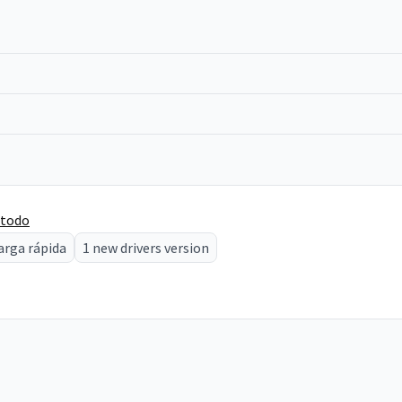
 todo
arga rápida
1 new drivers version