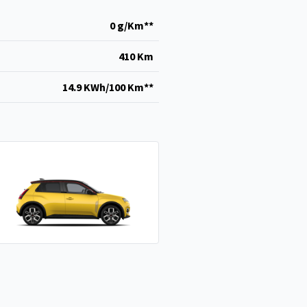
0 g/Km**
410 Km
14.9 KWh/100 Km**