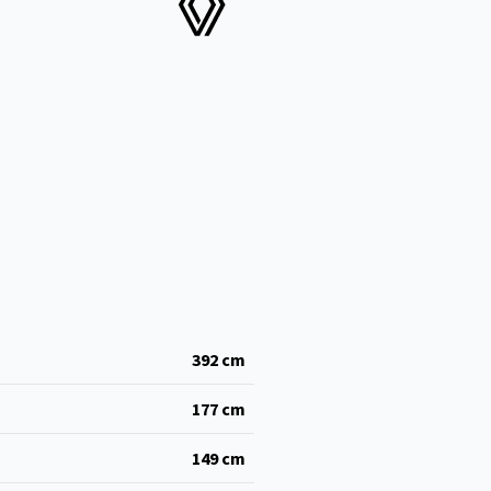
392
cm
177
cm
149
cm