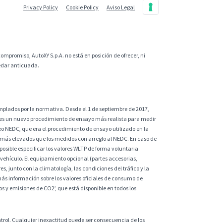
Privacy Policy
Cookie Policy
Aviso Legal
ompromiso, AutoXY S.p.A. no está en posición de ofrecer, ni
uedar anticuada.
plados por la normativa. Desde el 1 de septiembre de 2017,
 es un nuevo procedimiento de ensayo más realista para medir
eo NEDC, que era el procedimiento de ensayo utilizado en la
 más elevados que los medidos con arreglo al NEDC. En caso de
sible especificar los valores WLTP de forma voluntaria
vehículo. El equipamiento opcional (partes accesorias,
s, junto con la climatología, las condiciones del tráfico y la
ás información sobre los valores oficiales de consumo de
 y emisiones de CO2’, que está disponible en todos los
ntrol. Cualquier inexactitud puede ser consecuencia de los