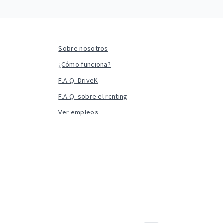
Sobre nosotros
¿Cómo funciona?
F.A.Q. DriveK
F.A.Q. sobre el renting
Ver empleos