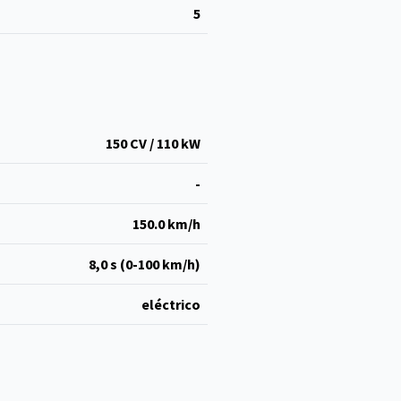
5
150 CV / 110 kW
-
150.0 km/h
8,0 s (0-100 km/h)
eléctrico