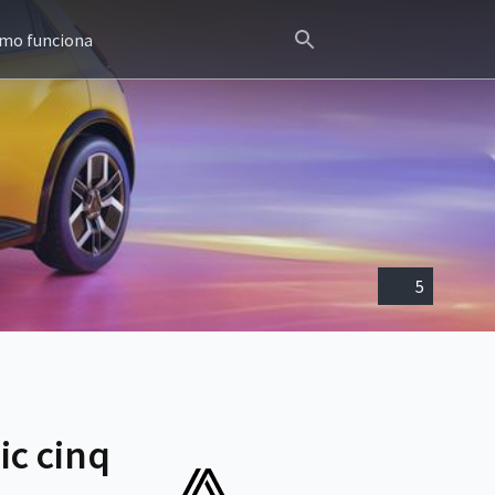
mo funciona
5
ic cinq