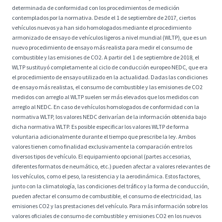
determinada de conformidad con los procedimientos de medición
contemplados por la normativa. Desde el 1 de septiembre de 2017, ciertos
vehículos nuevos ya han sido homologados mediante el procedimiento
armonizado de ensayo de vehículos ligeros a nivel mundial (WLTP), que es un
nuevo procedimiento de ensayo más realista para medir el consumo de
combustible y las emisiones de CO2. A partir del 1 de septiembre de 2018, el
WLTP sustituyó completamente al ciclo de conducción europeo NEDC, que era
el procedimiento de ensayo utilizado en la actualidad. Dadas las condiciones
de ensayo más realistas, el consumo de combustible y las emisiones de CO2
medidos con arreglo al WLTP suelen ser más elevados que los medidos con
arreglo al NEDC. En caso de vehículos homologados de conformidad con la
normativa WLTP, los valores NEDC derivarían de la información obtenida bajo
dicha normativa WLTP. Es posible especificar los valores WLTP de forma
voluntaria adicionalmente durante el tiempo que prescribe la ley. Ambos
valores tienen como finalidad exclusivamente la comparación entre los
diversos tipos de vehículo. El equipamiento opcional (partes accesorias,
diferentes formatos de neumático, etc.) pueden afectar a valores relevantes de
los vehículos, como el peso, la resistencia y la aerodinámica. Estos factores,
junto con la climatología, las condiciones del tráfico y la forma de conducción,
pueden afectar el consumo de combustible, el consumo de electricidad, las
emisiones CO2 y las prestaciones del vehículo. Para más información sobre los
valores oficiales de consumo de combustible y emisiones CO2 en los nuevos