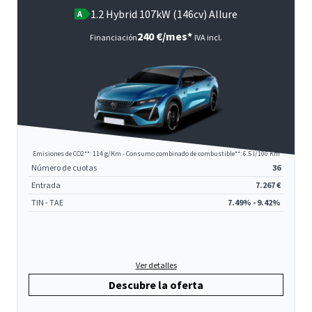
1.2 Hybrid 107kW (146cv) Allure
A
240 €/mes*
Financiación
IVA incl.
Emisiones de CO2**: 114 g/Km - Consumo combinado de combustible**: 6.5 l/100 Km
Número de cuotas
36
Entrada
7.267 €
TIN - TAE
7.49% - 9.42%
Ver detalles
Descubre la oferta