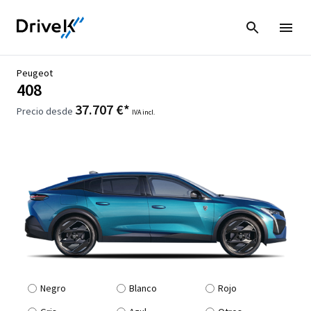
Peugeot
408
37.707 €*
Precio desde
IVA incl.
Negro
Blanco
Rojo