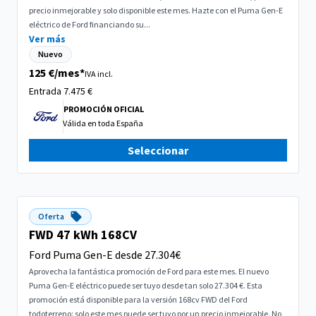
precio inmejorable y solo disponible este mes. Hazte con el Puma Gen-E
eléctrico de Ford financiando su...
Ver más
Nuevo
125 €/mes*
IVA incl.
Entrada 7.475
€
PROMOCIÓN OFICIAL
Válida en
toda España
Seleccionar
Oferta
FWD 47 kWh 168CV
Ford Puma Gen-E desde 27.304€
Aprovecha la fantástica promoción de Ford para este mes. El nuevo
Puma Gen-E eléctrico puede ser tuyo desde tan solo 27.304 €. Esta
promoción está disponible para la versión 168cv FWD del Ford
todoterreno: solo este mes puede ser tuyo por un precio inmejorable. No