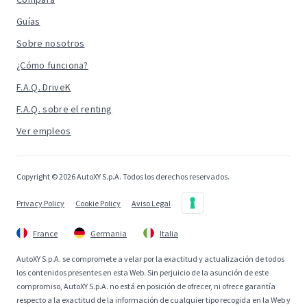
Guías
Sobre nosotros
¿Cómo funciona?
F.A.Q. DriveK
F.A.Q. sobre el renting
Ver empleos
Copyright © 2026 AutoXY S.p.A. Todos los derechos reservados.
Privacy Policy
Cookie Policy
Aviso Legal
France
Germania
Italia
AutoXY S.p.A. se compromete a velar por la exactitud y actualización de todos
los contenidos presentes en esta Web. Sin perjuicio de la asunción de este
compromiso, AutoXY S.p.A. no está en posición de ofrecer, ni ofrece garantía
respecto a la exactitud de la información de cualquier tipo recogida en la Web y