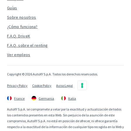
Guías
Sobre nosotros
¿Cómo funciona?
F.A.Q. DriveK
F.A.Q. sobre el renting
Ver empleos
Copyright © 2026 AutoXY S.p.A. Todos los derechos reservados.
Privacy Policy
Cookie Policy
Aviso Legal
France
Germania
Italia
AutoXY S.p.A. se compromete a velar por la exactitud y actualización de todos
los contenidos presentes en esta Web. Sin perjuicio de la asunción de este
compromiso, AutoXY S.p.A. no está en posición de ofrecer, ni ofrece garantía
respecto a la exactitud de la información de cualquier tipo recogida en la Web y