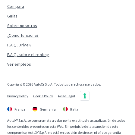
Compara
Guías
Sobre nosotros
¿Cómo funciona?
F.A.Q. DriveK
F.A.Q. sobre el renting
Ver empleos
Copyright © 2026 AutoXY S.p.A. Todos los derechos reservados.
Privacy Policy
Cookie Policy
Aviso Legal
France
Germania
Italia
AutoXY S.p.A. se compromete a velar por la exactitud y actualización de todos
los contenidos presentes en esta Web. Sin perjuicio de la asunción de este
compromiso, AutoXY S.p.A. no está en posición de ofrecer, ni ofrece garantía