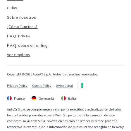
Guías
Sobre nosotros
¿Cómo funciona?
F.A.Q. DriveK
F.A.Q. sobre el renting
Ver empleos
Copyright © 2026 AutoXY S.p.A. Todos los derechos reservados.
Privacy Policy
Cookie Policy
Aviso Legal
France
Germania
Italia
AutoXY S.p.A. se compromete a velar por la exactitud y actualización de todos
los contenidos presentes en esta Web. Sin perjuicio de la asunción de este
compromiso, AutoXY S.p.A. no está en posición de ofrecer, ni ofrece garantía
respecto a la exactitud de la información de cualquier tipo recogida en la Web y