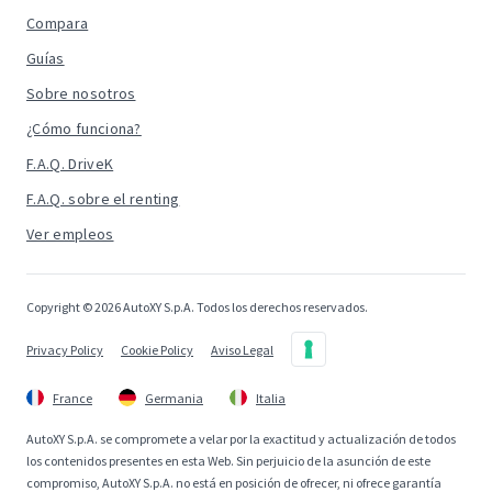
Compara
Guías
Sobre nosotros
¿Cómo funciona?
F.A.Q. DriveK
F.A.Q. sobre el renting
Ver empleos
Copyright © 2026 AutoXY S.p.A. Todos los derechos reservados.
Privacy Policy
Cookie Policy
Aviso Legal
France
Germania
Italia
AutoXY S.p.A. se compromete a velar por la exactitud y actualización de todos
los contenidos presentes en esta Web. Sin perjuicio de la asunción de este
compromiso, AutoXY S.p.A. no está en posición de ofrecer, ni ofrece garantía