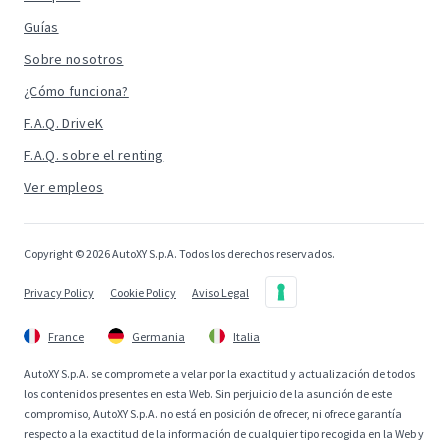
Guías
Sobre nosotros
¿Cómo funciona?
F.A.Q. DriveK
F.A.Q. sobre el renting
Ver empleos
Copyright © 2026 AutoXY S.p.A. Todos los derechos reservados.
Privacy Policy
Cookie Policy
Aviso Legal
France
Germania
Italia
AutoXY S.p.A. se compromete a velar por la exactitud y actualización de todos
los contenidos presentes en esta Web. Sin perjuicio de la asunción de este
compromiso, AutoXY S.p.A. no está en posición de ofrecer, ni ofrece garantía
respecto a la exactitud de la información de cualquier tipo recogida en la Web y